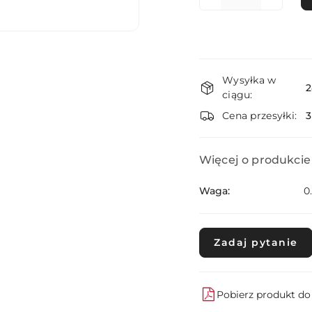
Dostępność
Wysyłka w
i
2
ciągu:
dostawa
Cena przesyłki:
Więcej o produkcie
Waga:
0
Zadaj pytanie
Pobierz produkt d