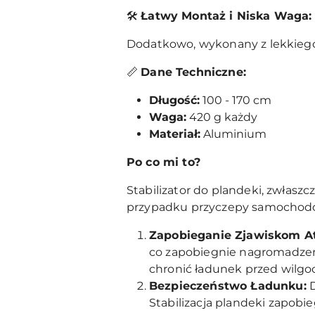
🛠️
Łatwy Montaż i Niska Waga:
Dodatkowo, wykonany z lekkiego
📏
Dane Techniczne:
Długość:
100 - 170 cm
Waga:
420 g każdy
Materiał:
Aluminium
Po co mi to?
Stabilizator do plandeki, zwłasz
przypadku przyczepy samochod
Zapobieganie Zjawiskom A
co zapobiegnie nagromadzeni
chronić ładunek przed wilgo
Bezpieczeństwo Ładunku:
D
Stabilizacja plandeki zapobi