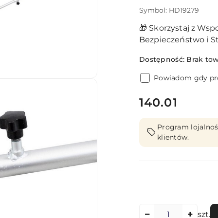
Symbol:
HD19279
🎁 Skorzystaj z Wspo
Bezpieczeństwo i St
Dostępność:
Brak to
Powiadom gdy pro
cena:
140.01
Program lojalnoś
klientów.
Ilość
szt.