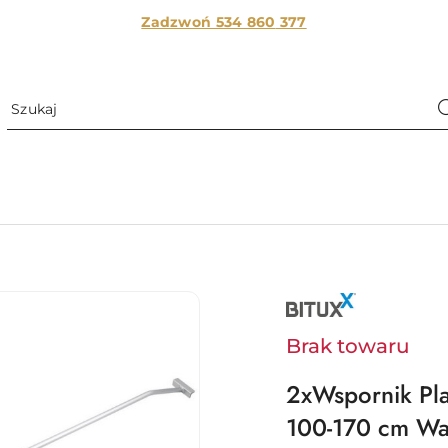
Zadzwoń 534 860
377
NAZWA
PRODUCENTA:
BITUXX
Brak towaru
2xWspornik Pl
100-170 cm Wa