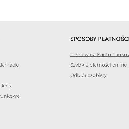
o
statusie:
e
SPOSOBY PŁATNOŚC
Przelew na konto banko
klamacje
Szybkie płatności online
Odbiór osobisty
okies
arunkowe