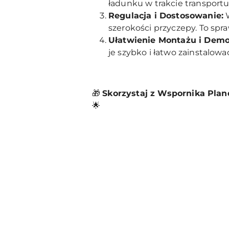
ładunku w trakcie transportu
Regulacja i Dostosowanie:
W
szerokości przyczepy. To sp
Ułatwienie Montażu i Demo
je szybko i łatwo zainstalow
🎁
Skorzystaj z Wspornika Plan
🌟
Pomiń karuzelę produktów