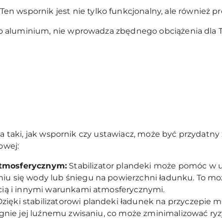
Ten wspornik jest nie tylko funkcjonalny, ale również p
 aluminium, nie wprowadza zbędnego obciążenia dla T
cza taki, jak wspornik czy ustawiacz, może być przydatn
owej:
tmosferycznym:
Stabilizator plandeki może pomóc w u
u się wody lub śniegu na powierzchni ładunku. To mo
cią i innymi warunkami atmosferycznymi.
zięki stabilizatorowi plandeki ładunek na przyczepie m
egnie jej luźnemu zwisaniu, co może zminimalizować ry