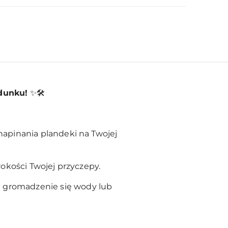
dunku!
✨🛠️
napinania plandeki na Twojej
okości Twojej przyczepy.
a gromadzenie się wody lub