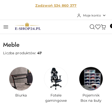
Przejdź do treści głównej
Przejdź do wyszukiwarki
Przejdź do moje konto
Przejdź do menu głównego
Przejdź do stopki
Zadzwoń 534 860
377
Moje konto
Meble
Liczba produktów:
47
Biurka
Fotele
Pojemnik
gamingowe
Box na buty