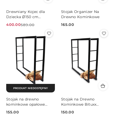
Drewniany Kojec dla
Stojak Organizer Na
Dziecka Ø150 cm
Drewno Kominkowe
Naturalne Drewno
400.00
165.00
589.00
Bezpieczny i Stabilny
Cena
Cena
Cena:
promocyjna:
przed
promocją:
PRODUKT NIEDOSTĘPNY
Stojak na drewno
Stojak na Drewno
kominkowe opałowe
Kominkowe Bituxx
100x25x100cm
Stalowy Nowoczesny
155.00
150.00
Design 100 cm Duża
Cena:
Cena: