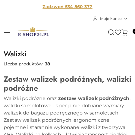
Przejdź do treści głównej
Przejdź do wyszukiwarki
Przejdź do moje konto
Przejdź do menu głównego
Przejdź do stopki
Zadzwoń 534 860
377
Moje konto
Walizki
Liczba produktów:
38
Zestaw walizek podróżnych, walizki
podróżne
Walizki podróżne oraz
zestaw walizek podróżnych
,
walizki samolotowe - specjalnie dobrane wymiary
walizek do bagażu podręcznego w samolotach.
Zestaw walizek podróżnych, ergonomiczne,
pojemne i starannie wykonane walizki z tworzywa
ABS. Walizki na kółkach ułatwiają transport ciężkiej