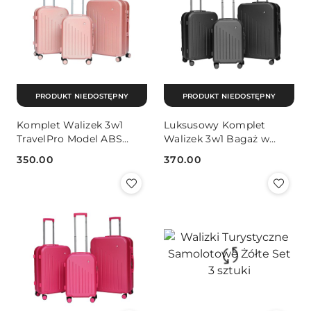
PRODUKT NIEDOSTĘPNY
PRODUKT NIEDOSTĘPNY
Komplet Walizek 3w1
Luksusowy Komplet
TravelPro Model ABS
Walizek 3w1 Bagaż w
Zamek Szyfrowy Kółka
Kolorze Czarnym
350.00
370.00
Bagaż
Obrotowe Kółka Lot
Cena:
Cena: