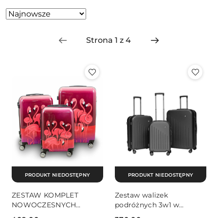
Zastosowano
Sortuj
według
sortowanie:
Najnowsze.
PRODUKT NIEDOSTĘPNY
PRODUKT NIEDOSTĘPNY
ZESTAW KOMPLET
Zestaw walizek
NOWOCZESNYCH
podróżnych 3w1 w
WALIZEK 3D
kolorze grafitowym