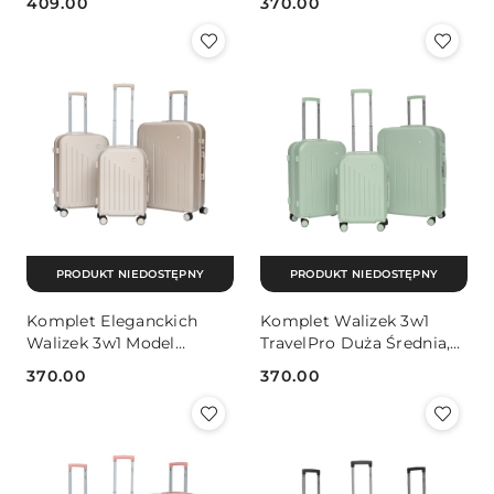
409.00
370.00
PODRÓŻNYCH M L XL
Cena:
Cena:
WALIZKI FLAMINGO
PRODUKT NIEDOSTĘPNY
PRODUKT NIEDOSTĘPNY
Komplet Eleganckich
Komplet Walizek 3w1
Walizek 3w1 Model
TravelPro Duża Średnia,
Solidne ABS Zamek
Mała - Wytrzymałe ABS
370.00
370.00
Szyfrowy Bagaż
Szyfr
Cena:
Cena: