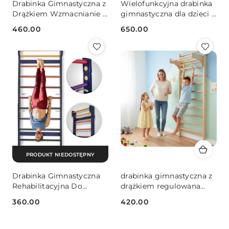
Drabinka Gimnastyczna z
Wielofunkcyjna drabinka
Drążkiem Wzmacnianie i
gimnastyczna dla dzieci i
Rozciąganie 215x80 cm
dorosłych akcesoria
460.00
650.00
fitness
Cena:
Cena:
PRODUKT NIEDOSTĘPNY
Drabinka Gimnastyczna
drabinka gimnastyczna z
Rehabilitacyjna Do
drążkiem regulowana
Ćwiczeń Kolorowa 195
220x80 lakierowana do
360.00
420.00
cm
ćwiczeń
Cena:
Cena: