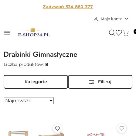
Przejdź do treści głównej
Przejdź do wyszukiwarki
Przejdź do moje konto
Przejdź do menu głównego
Przejdź do stopki
Zadzwoń 534 860
377
Moje konto
Drabinki Gimnastyczne
Liczba produktów:
8
Kategorie
Filtruj
Zastosowano
Sortuj
według
sortowanie:
Najnowsze.