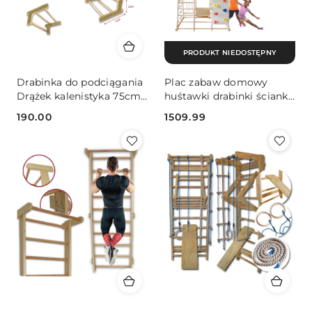
PRODUKT NIEDOSTĘPNY
Drabinka do podciągania
Plac zabaw domowy
Drążek kalenistyka 75cm
huśtawki drabinki ścianka
drewniany łatwy montaż
wspinaczkowa zjeżdżalnia
190.00
1509.99
drewno
Cena:
Cena: