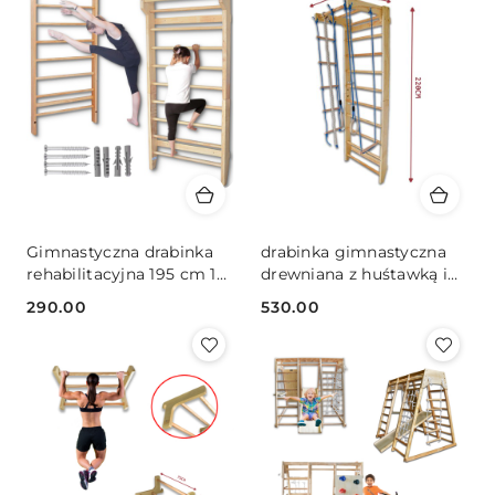
Gimnastyczna drabinka
drabinka gimnastyczna
rehabilitacyjna 195 cm 10
drewniana z huśtawką i
szczebelków solidna
akcesoriami 220x80 dla
290.00
530.00
domowa
dzieci
Cena:
Cena: