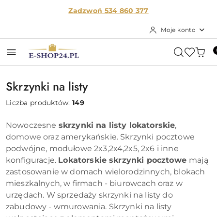
Przejdź do treści głównej
Przejdź do wyszukiwarki
Przejdź do moje konto
Przejdź do menu głównego
Przejdź do stopki
Zadzwoń 534 860
377
Moje konto
Skrzynki na listy
Liczba produktów:
149
Nowoczesne
skrzynki na listy lokatorskie
,
domowe oraz amerykańskie. Skrzynki pocztowe
podwójne, modułowe 2x3,2x4,2x5, 2x6 i inne
konfiguracje.
Lokatorskie skrzynki pocztowe
mają
zastosowanie w domach wielorodzinnych, blokach
mieszkalnych, w firmach - biurowcach oraz w
urzędach. W sprzedaży skrzynki na listy do
zabudowy - wmurowania. Skrzynki na listy