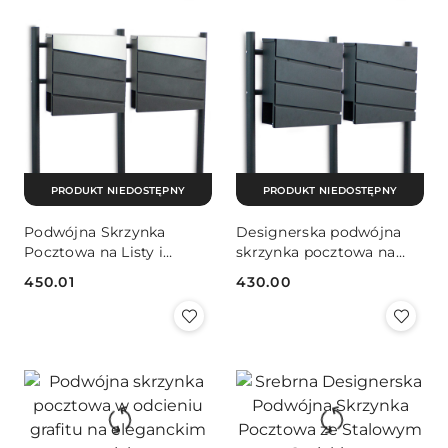
PRODUKT NIEDOSTĘPNY
PRODUKT NIEDOSTĘPNY
Podwójna Skrzynka
Designerska podwójna
Pocztowa na Listy i
skrzynka pocztowa na
Gazety w Kolor Grafit na
stojaku - Funkcjonalna
450.01
430.00
Stojaku
Cena:
Cena: