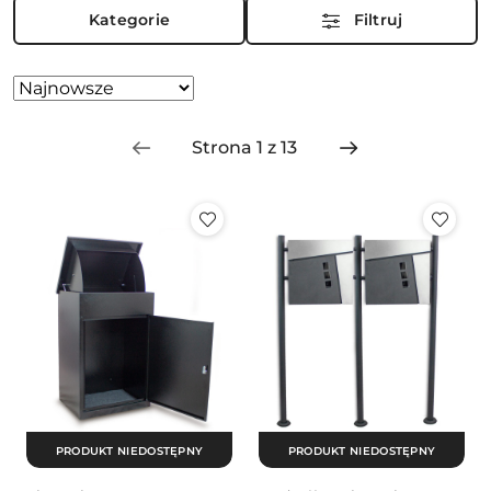
Kategorie
Filtruj
Zastosowano
Sortuj
według
sortowanie:
Najnowsze.
PRODUKT NIEDOSTĘPNY
PRODUKT NIEDOSTĘPNY