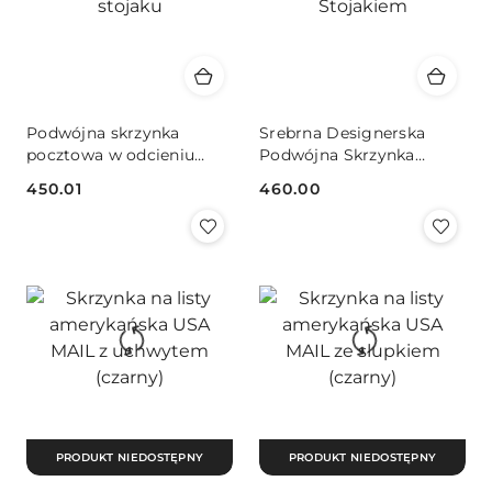
Podwójna skrzynka
Srebrna Designerska
pocztowa w odcieniu
Podwójna Skrzynka
grafitu na eleganckim
Pocztowa ze Stalowym
450.01
460.00
stojaku
Stojakiem
Cena:
Cena:
PRODUKT NIEDOSTĘPNY
PRODUKT NIEDOSTĘPNY