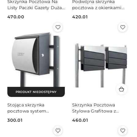
Skrzynka Pocztowa Na
Podwójna skrzynka
Listy Paczki Gazety Duża
pocztowa z okienkami
Stojąca Z Kluczem
Kolor grafitowy Na
470.00
420.01
Domowy Paczkomat
nóżkach
Cena:
Cena:
PRODUKT NIEDOSTĘPNY
Stojąca skrzynka
Skrzynka Pocztowa
pocztowa system
Stylowa Grafitowa z
letterbox boczny zamek
Podwójnymi Komorami i
300.01
460.01
Stojakiem
Cena:
Cena: