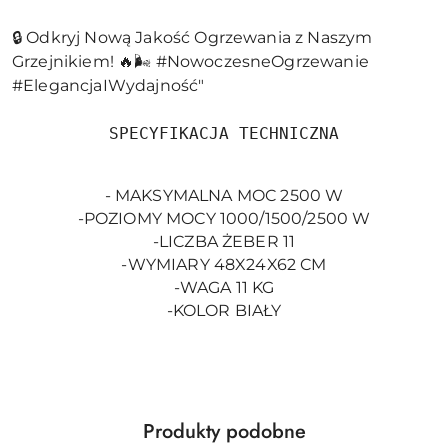
🔒 Odkryj Nową Jakość Ogrzewania z Naszym
Grzejnikiem! 🔥🌬️ #NowoczesneOgrzewanie
#ElegancjaIWydajność"
SPECYFIKACJA TECHNICZNA
- MAKSYMALNA MOC 2500 W
-POZIOMY MOCY 1000/1500/2500 W
-LICZBA ŻEBER 11
-WYMIARY 48X24X62 CM
-WAGA 11 KG
-KOLOR BIAŁY
Produkty
Produkty podobne
Pomiń karuzelę produktów