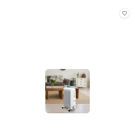
o
statusie: