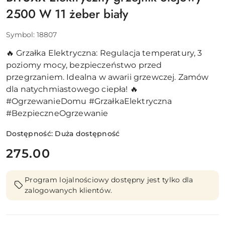
2500 W 11 żeber biały
Symbol:
18807
🔥 Grzałka Elektryczna: Regulacja temperatury, 3
poziomy mocy, bezpieczeństwo przed
przegrzaniem. Idealna w awarii grzewczej. Zamów
dla natychmiastowego ciepła! 🔥
#OgrzewanieDomu #GrzałkaElektryczna
#BezpieczneOgrzewanie
Dostępność:
Duża dostępność
cena:
275.00
Program lojalnościowy dostępny jest tylko dla
zalogowanych klientów.