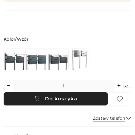
Wariant
Kolor/Wzór
Ilość
szt.
Do koszyka
Zostaw telefon
Dostępność