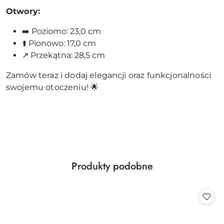
Otwory:
➡️ Poziomo: 23,0 cm
⬆️ Pionowo: 17,0 cm
↗️ Przekątna: 28,5 cm
Zamów teraz i dodaj elegancji oraz funkcjonalności
swojemu otoczeniu! 🌟
Produkty
Produkty podobne
Pomiń karuzelę produktów
o
statusie: