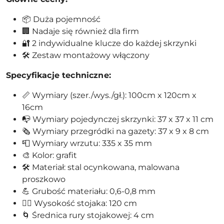
📦 Duża pojemność
🏢 Nadaje się również dla firm
🔐 2 indywidualne klucze do każdej skrzynki
🛠️ Zestaw montażowy włączony
Specyfikacje techniczne:
📏 Wymiary (szer./wys./gł.): 100cm x 120cm x
16cm
📭 Wymiary pojedynczej skrzynki: 37 x 37 x 11 cm
🗞️ Wymiary przegródki na gazety: 37 x 9 x 8 cm
📮 Wymiary wrzutu: 335 x 35 mm
🎨 Kolor: grafit
🛠️ Materiał: stal ocynkowana, malowana
proszkowo
💪 Grubość materiału: 0,6-0,8 mm
🚶‍♂️ Wysokość stojaka: 120 cm
🌀 Średnica rury stojakowej: 4 cm