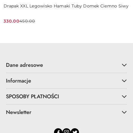
Drapak XXL Legowisko Hamaki Tuby Domek Ciemno Siwy
330.00
450.00
Cena
Cena
promocyjna:
przed
promocją:
Dane adresowe
Informacje
SPOSOBY PŁATNOŚCI
Newsletter