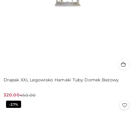
Drapak XXL Legowisko Hamaki Tuby Domek Beżowy
320.00
450.00
Cena
Cena
-27%
promocyjna:
przed
promocją: