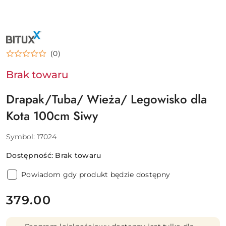
NAZWA
PRODUCENTA:
BITUXX
(0)
Brak towaru
Drapak/Tuba/ Wieża/ Legowisko dla
Kota 100cm Siwy
Symbol:
17024
Dostępność:
Brak towaru
Powiadom gdy produkt będzie dostępny
cena:
379.00