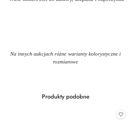
Na innych aukcjach różne warianty kolorystyczne i
rozmiarowe
Produkty
Produkty podobne
Pomiń karuzelę produktów
o
statusie: