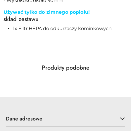
- Wysokość: około 90mm
Używać tylko do zimnego popiołu!
skład zestawu
1x Filtr HEPA do odkurzaczy kominkowych
Produkty
Produkty podobne
Pomiń karuzelę produktów
o
statusie:
Dane adresowe