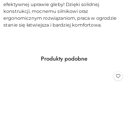
efektywnej uprawie gleby! Dzięki solidnej
konstrukcji, mocnemu silnikowi oraz
ergonomicznym rozwiązaniom, praca w ogrodzie
stanie się łatwiejsza i bardziej komfortowa.
Produkty
Produkty podobne
Pomiń karuzelę produktów
o
statusie: