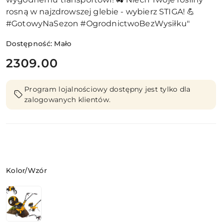
rosną w najzdrowszej glebie - wybierz STIGA! 💪
#GotowyNaSezon #OgrodnictwoBezWysiłku"
Dostępność:
Mało
cena:
2309.00
Program lojalnościowy dostępny jest tylko dla
zalogowanych klientów.
Wariant
Kolor/Wzór