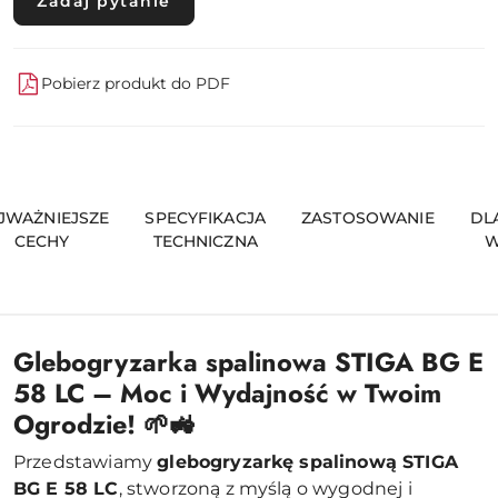
Zadaj pytanie
Pobierz produkt do PDF
JWAŻNIEJSZE
SPECYFIKACJA
ZASTOSOWANIE
DL
CECHY
TECHNICZNA
W
Glebogryzarka spalinowa STIGA BG E
58 LC – Moc i Wydajność w Twoim
Ogrodzie! 🌱🚜
Przedstawiamy
glebogryzarkę spalinową STIGA
BG E 58 LC
, stworzoną z myślą o wygodnej i