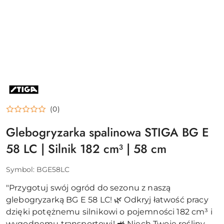
NAZWA
PRODUCENTA:
STIGA
(0)
Glebogryzarka spalinowa STIGA BG E
58 LC | Silnik 182 cm³ | 58 cm
Symbol:
BGE58LC
"Przygotuj swój ogród do sezonu z naszą
glebogryzarką BG E 58 LC! 🌿 Odkryj łatwość pracy
dzięki potężnemu silnikowi o pojemności 182 cm³ i
wygodnemu transportowi! 🚜 Niech Twoje rośliny