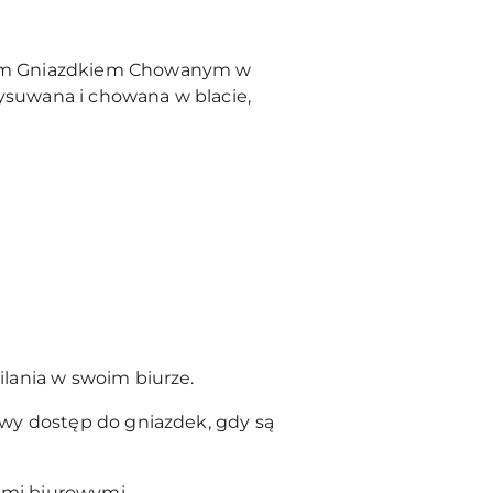
nym Gniazdkiem Chowanym w
wysuwana i chowana w blacie,
lania w swoim biurze.
twy dostęp do gniazdek, gdy są
ami biurowymi.