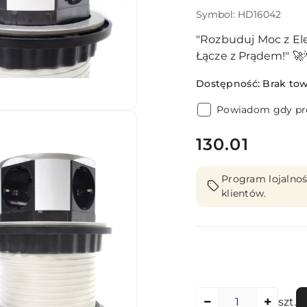
Symbol:
HD16042
"Rozbuduj Moc z El
Łącze z Prądem!" 🚀
Dostępność:
Brak to
Powiadom gdy pro
cena:
130.01
Program lojalnoś
klientów.
Ilość
szt.