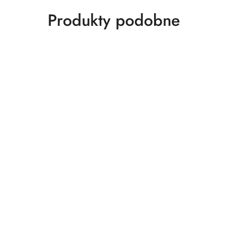
Produkty
Produkty podobne
o
statusie: