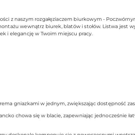
ności z naszym rozgałęziaczem biurkowym - Poczwór
ontażu wewnątrz biurek, blatów i stołów. Listwa jest 
k i elegancję w Twoim miejscu pracy.
erema gniazkami w jednym, zwiększając dostępność zasi
ancko chowa się w blacie, zapewniając jednocześnie ła
brny doskonale komponuje się z nowoczesnymi wnętrz