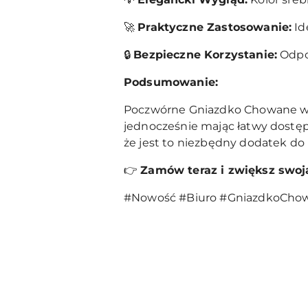
🚀
Praktyczne Zastosowanie:
Id
🔒
Bezpieczne Korzystanie:
Odpow
Podsumowanie:
Poczwórne Gniazdko Chowane w Bl
jednocześnie mając łatwy dostęp 
że jest to niezbędny dodatek do
👉
Zamów teraz i zwiększ swoj
#Nowość #Biuro #GniazdkoChow