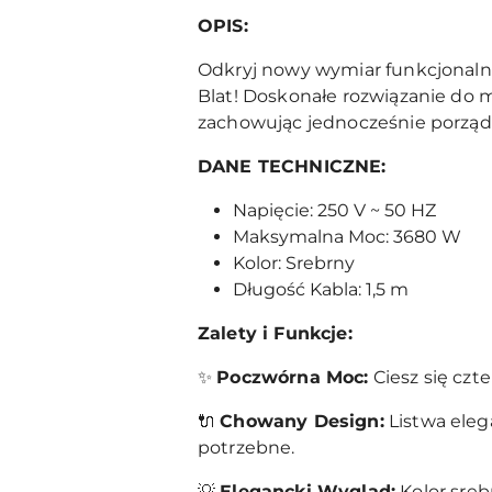
OPIS:
Odkryj nowy wymiar funkcjonal
Blat! Doskonałe rozwiązanie do m
zachowując jednocześnie porząde
DANE TECHNICZNE:
Napięcie: 250 V ~ 50 HZ
Maksymalna Moc: 3680 W
Kolor: Srebrny
Długość Kabla: 1,5 m
Zalety i Funkcje:
✨
Poczwórna Moc:
Ciesz się czt
🔌
Chowany Design:
Listwa eleg
potrzebne.
💡
Elegancki Wygląd:
Kolor sre