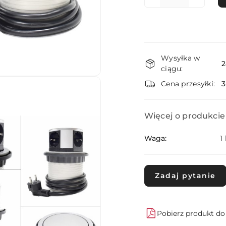
Dostępność
Wysyłka w
i
2
ciągu:
dostawa
Cena przesyłki:
Więcej o produkcie
Waga:
1
Zadaj pytanie
Pobierz produkt d