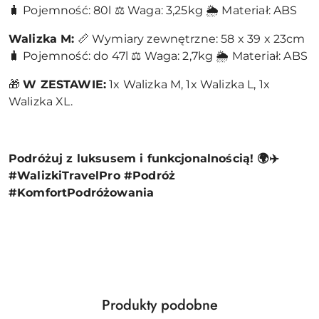
🧳 Pojemność: 80l ⚖️ Waga: 3,25kg 🌦️ Materiał: ABS
Walizka M:
📏 Wymiary zewnętrzne: 58 x 39 x 23cm
🧳 Pojemność: do 47l ⚖️ Waga: 2,7kg 🌦️ Materiał: ABS
🎁
W ZESTAWIE:
1x Walizka M, 1x Walizka L, 1x
Walizka XL.
Podróżuj z luksusem i funkcjonalnością! 🌍✈️
#WalizkiTravelPro #Podróż
#KomfortPodróżowania
Produkty
Produkty podobne
Pomiń karuzelę produktów