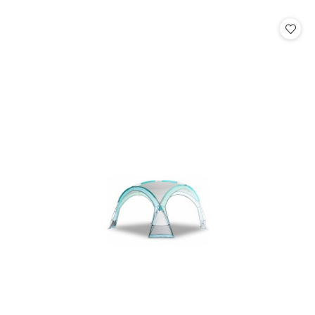
o
statusie: