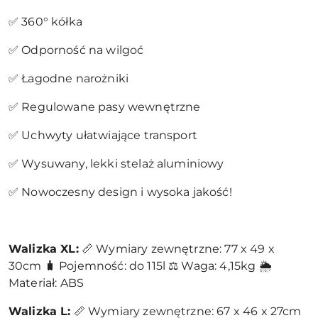
✅ 360° kółka
✅ Odporność na wilgoć
✅ Łagodne narożniki
✅ Regulowane pasy wewnętrzne
✅ Uchwyty ułatwiające transport
✅ Wysuwany, lekki stelaż aluminiowy
✅ Nowoczesny design i wysoka jakość!
Walizka XL:
📏 Wymiary zewnętrzne: 77 x 49 x
30cm 🧳 Pojemność: do 115l ⚖️ Waga: 4,15kg 🌦️
Materiał: ABS
Walizka L:
📏 Wymiary zewnętrzne: 67 x 46 x 27cm