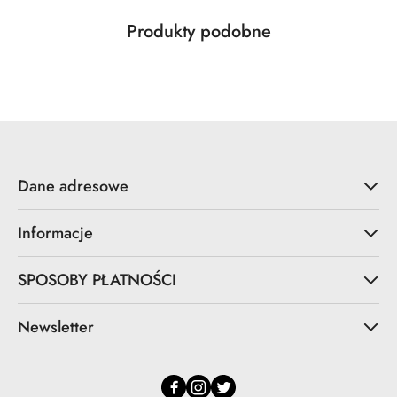
Produkty
Produkty podobne
Pomiń karuzelę produktów
o
statusie:
Dane adresowe
Informacje
SPOSOBY PŁATNOŚCI
Newsletter