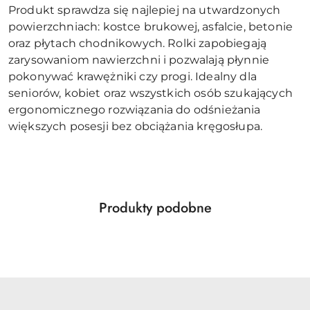
Produkt sprawdza się najlepiej na utwardzonych
powierzchniach: kostce brukowej, asfalcie, betonie
oraz płytach chodnikowych. Rolki zapobiegają
zarysowaniom nawierzchni i pozwalają płynnie
pokonywać krawężniki czy progi. Idealny dla
seniorów, kobiet oraz wszystkich osób szukających
ergonomicznego rozwiązania do odśnieżania
większych posesji bez obciążania kręgosłupa.
Produkty
Produkty podobne
Pomiń karuzelę produktów
o
statusie: