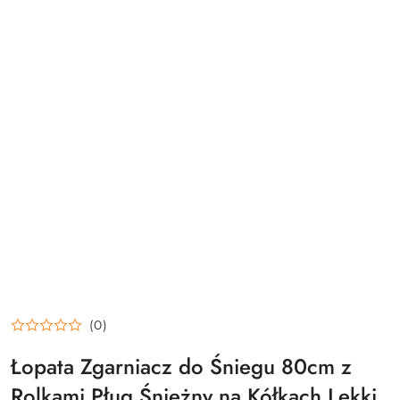
(0)
Łopata Zgarniacz do Śniegu 80cm z
Rolkami Pług Śnieżny na Kółkach Lekki