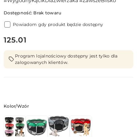
#WygodnyKącikDlaZwierzaka #ZawszeBlisko
Dostępność:
Brak towaru
Powiadom gdy produkt będzie dostępny
cena:
125.01
Program lojalnościowy dostępny jest tylko dla
zalogowanych klientów.
Wariant
Kolor/Wzór