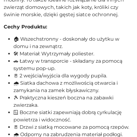
zwierząt domowych, takich jak koty, króliki czy
świnie morskie, dzięki gęstej siatce ochronnej.
Cechy Produktu:
🏠 Wszechstronny - doskonały do użytku w
domu i na zewnątrz.
🛠️ Materiał: Wytrzymały poliester.
🚗 Łatwy w transporcie - składany za pomocą
systemu pop-up.
🚪 2 wejścia/wyjścia dla wygody pupila.
🌧️ Siatka dachowa z możliwością otwarcia i
zamykania na zamek błyskawiczny.
🎾 Praktyczna kieszeń boczna na zabawki
zwierzaka.
🪟 Boczne siatki zapewniają dobrą cyrkulację
powietrza i widoczność.
🚪 Drzwi z siatką mocowane za pomocą rzepów.
🌧️ Odporny na zabrudzenia materiał podłogi.