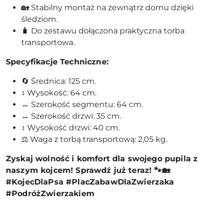
🏡 Stabilny montaż na zewnątrz domu dzięki
śledziom.
🧳 Do zestawu dołączona praktyczna torba
transportowa.
Specyfikacje Techniczne:
🔄 Średnica: 125 cm.
↕️ Wysokość: 64 cm.
↔️ Szerokość segmentu: 64 cm.
↔️ Szerokość drzwi: 35 cm.
↕️ Wysokość drzwi: 40 cm.
⚖️ Waga z torbą transportową: 2,05 kg.
Zyskaj wolność i komfort dla swojego pupila z
naszym kojcem! Sprawdź już teraz! 🐾🏡
#KojecDlaPsa #PlacZabawDlaZwierzaka
#PodróżZwierzakiem