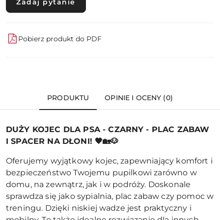
Zadaj pytanie
Pobierz produkt do PDF
PRODUKTU
OPINIE I OCENY (0)
DUŻY KOJEC DLA PSA - CZARNY - PLAC ZABAW
I SPACER NA DŁONI! 🖤🏡🐶
Oferujemy wyjątkowy kojec, zapewniający komfort i
bezpieczeństwo Twojemu pupilkowi zarówno w
domu, na zewnątrz, jak i w podróży. Doskonale
sprawdza się jako sypialnia, plac zabaw czy pomoc w
treningu. Dzięki niskiej wadze jest praktyczny i
mobilny. To także idealne rozwiązanie dla innych