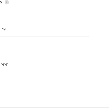
35
5 kg
o PDF