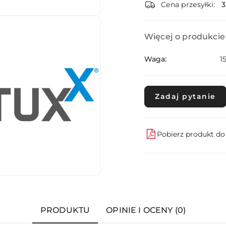
dostawa
Cena przesyłki:
Więcej o produkcie
Waga:
1
Zadaj pytanie
Pobierz produkt d
PRODUKTU
OPINIE I OCENY (0)