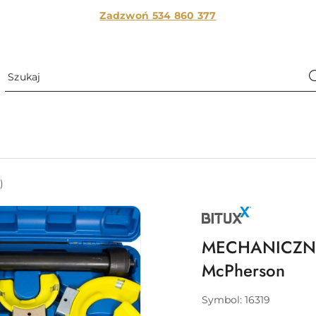
Zadzwoń 534 860
377
)
NAZWA
PRODUCENTA:
BITUXX
MECHANICZNY
McPherson
Symbol:
16319