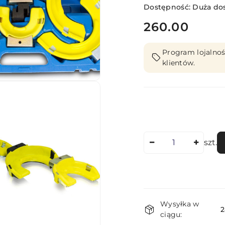
Dostępność:
Duża do
cena:
260.00
Program lojalnoś
klientów.
Ilość
szt.
Dostępność
Wysyłka w
i
2
ciągu: