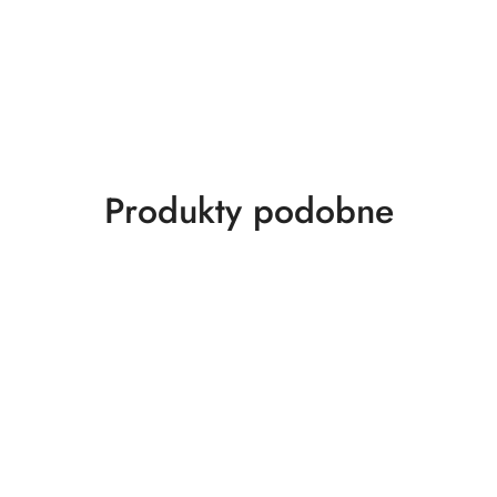
Produkty
Produkty podobne
o
statusie: