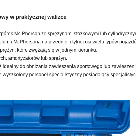
wy w praktycznej walizce
zpórek Mc Pherson ze sprężynami stożkowymi lub cylindrycznym
umn McPhersona na przedniej i tylnej osi wielu typów pojazdó
prężyn, które zwężają się w jednym kierunku. 
ch, amortyzatorów lub sprężyn. 
 idealny do obniżania zawieszenia sportowego lub zawieszenia 
 wyszkolony personel specjalistyczny posiadający specjalisty