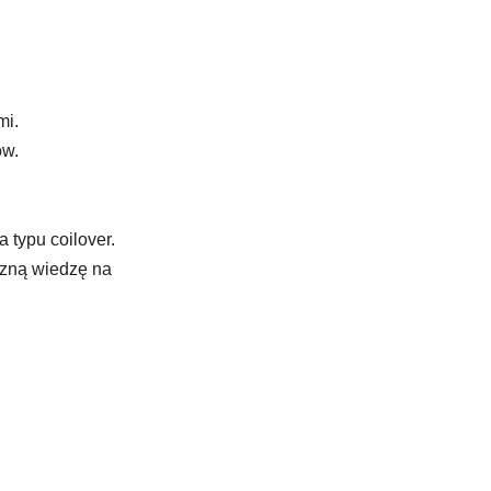
i. 
w. 
typu coilover. 
czną wiedzę na 