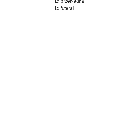
1x przekładka
1x futerał
Pomiń karuzelę produktów