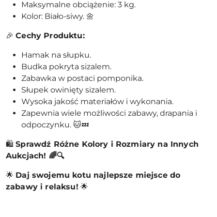
Maksymalne obciążenie: 3 kg.
Kolor: Biało-siwy. 🌼
🎉
Cechy Produktu:
Hamak na słupku.
Budka pokryta sizalem.
Zabawka w postaci pomponika.
Słupek owinięty sizalem.
Wysoka jakość materiałów i wykonania.
Zapewnia wiele możliwości zabawy, drapania i
odpoczynku. 🐱💤
🛍️
Sprawdź Różne Kolory i Rozmiary na Innych
Aukcjach! 🌈🔍
🌟
Daj swojemu kotu najlepsze miejsce do
zabawy i relaksu!
🌟