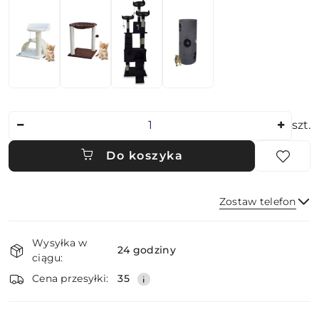
Ilość
szt.
Do koszyka
Zostaw telefon
Dostępność
Wysyłka w
i
24 godziny
ciągu:
dostawa
Wyślij
Cena przesyłki:
35