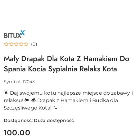
NAZWA
PRODUCENTA:
BITUXX
(0)
Mały Drapak Dla Kota Z Hamakiem Do
Spania Kocia Sypialnia Relaks Kota
Symbol:
17043
🌟 Daj swojemu kotu najlepsze miejsce do zabawy i
relaksu! 🌟 🌟 Drapak z Hamakiem i Budką dla
Szczęśliwego Kota! 🐾
Dostępność:
Duża dostępność
cena:
100.00