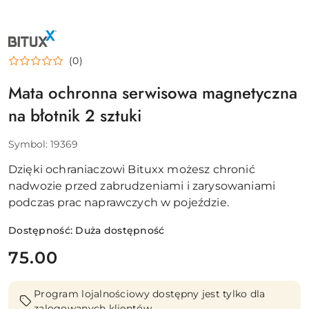
NAZWA
PRODUCENTA:
BITUXX
(0)
Mata ochronna serwisowa magnetyczna
na błotnik 2 sztuki
Symbol:
19369
Dzięki ochraniaczowi Bituxx możesz chronić
nadwozie przed zabrudzeniami i zarysowaniami
podczas prac naprawczych w pojeździe.
Dostępność:
Duża dostępność
cena:
75.00
Program lojalnościowy dostępny jest tylko dla
zalogowanych klientów.