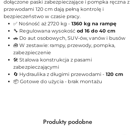
dołączone paski zabezpieczające i pompka ręczna z
przewodami 120 cm dają pełną kontrolę i
bezpieczeństwo w czasie pracy.
✅ Nośność aż 2720 kg -
1360 kg na rampę
🔧 Regulowana wysokość
od 16 do 40 cm
🚗 Do aut osobowych, SUV-ów, vanów i busów
🧰 W zestawie: rampy, przewody, pompka,
zabezpieczenie
🛠️ Stalowa konstrukcja z pasami
zabezpieczającymi
🔄 Hydraulika z długimi przewodami -
120 cm
📦 Gotowe do użycia - brak montażu
Produkty
Produkty podobne
Pomiń karuzelę produktów
o