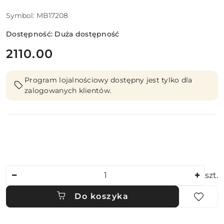
Symbol:
MB17208
Dostępność:
Duża dostępność
cena:
2110.00
Program lojalnościowy dostępny jest tylko dla
zalogowanych klientów.
Ilość
szt.
Do koszyka