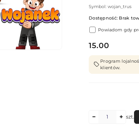
Symbol:
wojan_trus
Dostępność:
Brak to
Powiadom gdy pro
cena:
15.00
Program lojalnoś
klientów.
Ilość
szt.