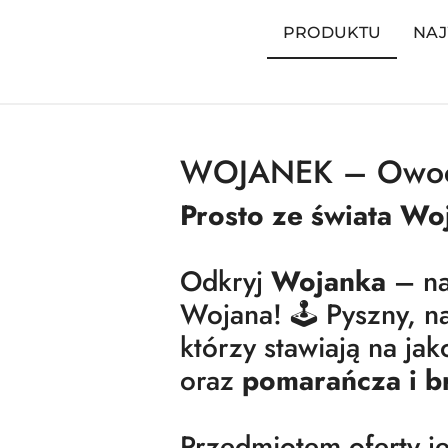
PRODUKTU
NAJ
WOJANEK – Owoco
Prosto ze świata Wo
Odkryj
Wojanka
– na
Wojana! 🕹️ Pyszny, na
którzy stawiają na j
oraz
pomarańcza i b
Przedmiotem oferty j