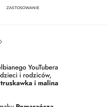
ZASTOSOWANIE

lbianego YouTubera
 dzieci i rodziców,
:
truskawka i malina
smaku
Pomarańcza