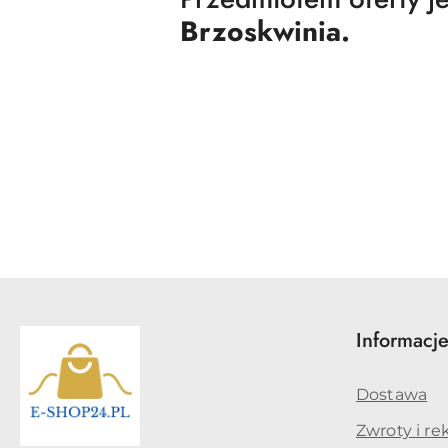
Brzoskwinia.
Pomiń karuzelę produktów
Informacj
Dostawa
Zwroty i re