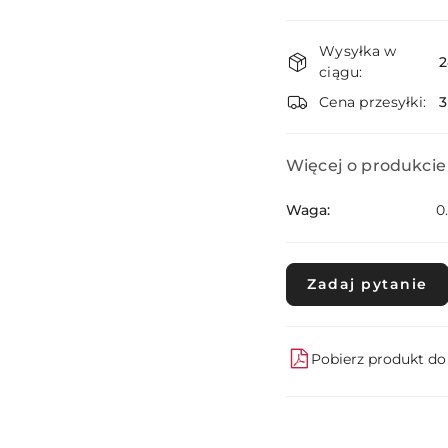
Dostępność
Wysyłka w
i
2
ciągu:
dostawa
Cena przesyłki:
Więcej o produkcie
Waga:
0
Zadaj pytanie
Pobierz produkt d