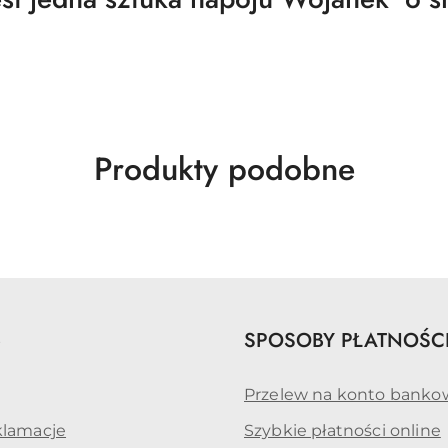
Produkty
Produkty podobne
o
statusie:
e
SPOSOBY PŁATNOŚC
Przelew na konto banko
klamacje
Szybkie płatności online