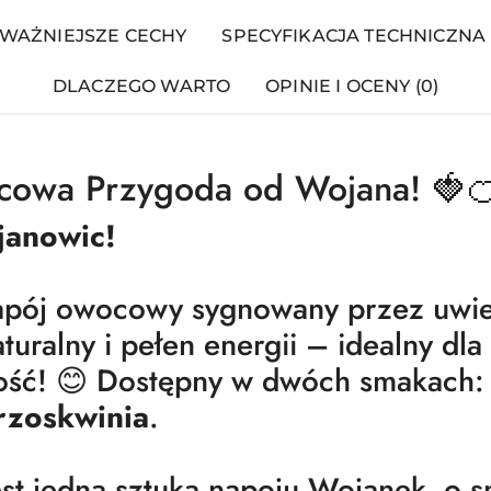
WAŻNIEJSZE CECHY
SPECYFIKACJA TECHNICZNA
DLACZEGO WARTO
OPINIE I OCENY (0)
wa Przygoda od Wojana! 🍓
janowic!
pój owocowy sygnowany przez uwie
turalny i pełen energii – idealny dla
akość! 😊 Dostępny w dwóch smakach
rzoskwinia
.
est jedna sztuka napoju Wojanek o 