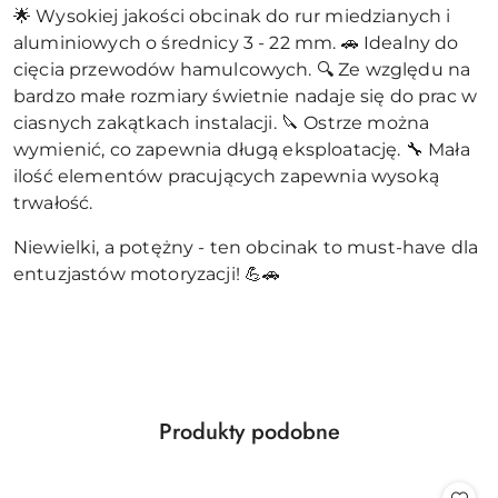
🌟 Wysokiej jakości obcinak do rur miedzianych i
aluminiowych o średnicy 3 - 22 mm. 🚗 Idealny do
cięcia przewodów hamulcowych. 🔍 Ze względu na
bardzo małe rozmiary świetnie nadaje się do prac w
ciasnych zakątkach instalacji. 🔪 Ostrze można
wymienić, co zapewnia długą eksploatację. 🔧 Mała
ilość elementów pracujących zapewnia wysoką
trwałość.
Niewielki, a potężny - ten obcinak to must-have dla
entuzjastów motoryzacji! 💪🚗
Produkty
Produkty podobne
Pomiń karuzelę produktów
o
statusie: