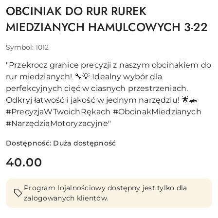
OBCINIAK DO RUR RUREK
MIEDZIANYCH HAMULCOWYCH 3-22
Symbol:
1012
"Przekrocz granice precyzji z naszym obcinakiem do
rur miedzianych! 🔧💡 Idealny wybór dla
perfekcyjnych cięć w ciasnych przestrzeniach.
Odkryj łatwość i jakość w jednym narzędziu! 🌟🚗
#PrecyzjaWTwoichRękach #ObcinakMiedzianych
#NarzędziaMotoryzacyjne"
Dostępność:
Duża dostępność
cena:
40.00
Program lojalnościowy dostępny jest tylko dla
zalogowanych klientów.