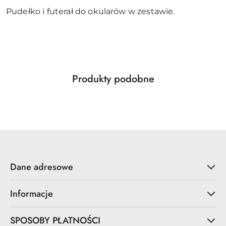
Pudełko i futerał do okularów w zestawie.
Produkty
Produkty podobne
Pomiń karuzelę produktów
o
statusie:
Dane adresowe
Informacje
SPOSOBY PŁATNOŚCI