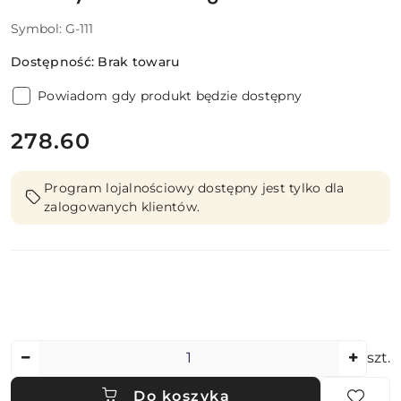
Symbol:
G-111
Dostępność:
Brak towaru
Powiadom gdy produkt będzie dostępny
cena:
278.60
Program lojalnościowy dostępny jest tylko dla
zalogowanych klientów.
Ilość
szt.
Do koszyka