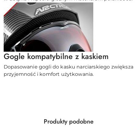
Gogle kompatybilne z kaskiem
Dopasowanie gogli do kasku narciarskiego zwiększa
przyjemność i komfort użytkowania.
Produkty
Produkty podobne
Pomiń karuzelę produktów
o