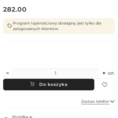
cena:
282.00
Program lojalnościowy dostępny jest tylko dla
zalogowanych klientów.
Ilość
szt.
Do koszyka
Zostaw telefon
Dostępność
Wysyłka w