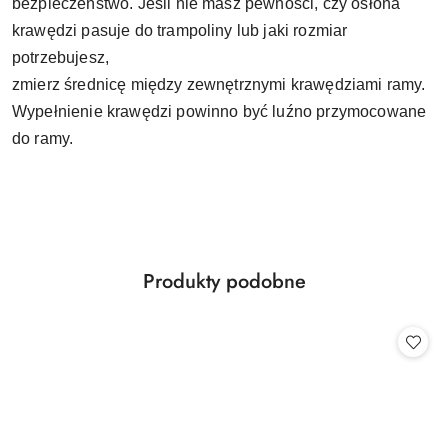
bezpieczeństwo. Jeśli nie masz pewności, czy osłona
krawędzi pasuje do trampoliny lub jaki rozmiar
potrzebujesz,
zmierz średnicę między zewnętrznymi krawędziami ramy.
Wypełnienie krawędzi powinno być luźno przymocowane
do ramy.
Produkty
Produkty podobne
Pomiń karuzelę produktów
o
statusie: