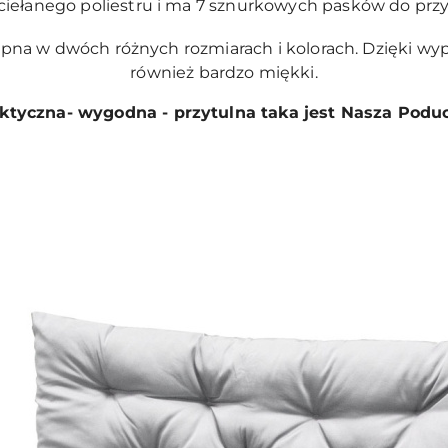
iełanego poliestru i ma 7 sznurkowych pasków do przy
pna w dwóch różnych rozmiarach i kolorach. Dzięki wype
również bardzo miękki.
ktyczna- wygodna - przytulna taka jest Nasza Podu