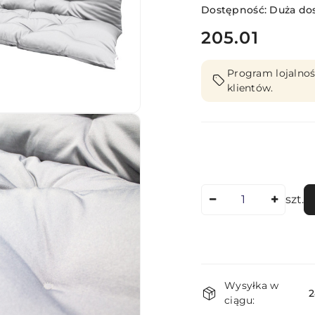
Dostępność:
Duża do
cena:
205.01
Program lojalnoś
klientów.
Ilość
szt.
Dostępność
Wysyłka w
i
2
ciągu: