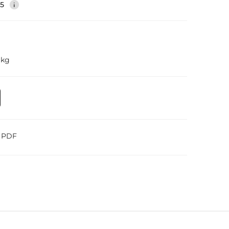
35
 kg
o PDF