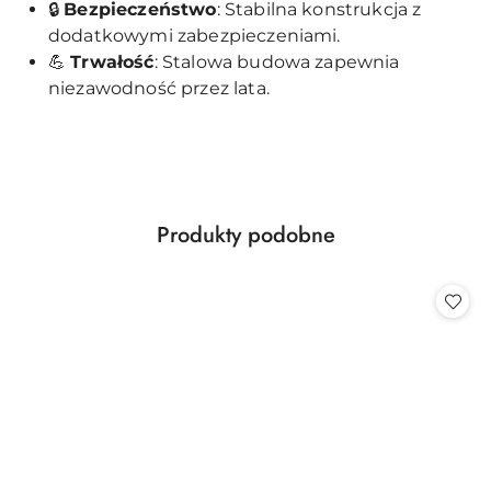
🔒
Bezpieczeństwo
: Stabilna konstrukcja z
dodatkowymi zabezpieczeniami.
💪
Trwałość
: Stalowa budowa zapewnia
niezawodność przez lata.
Produkty
Produkty podobne
Pomiń karuzelę produktów
o
statusie: