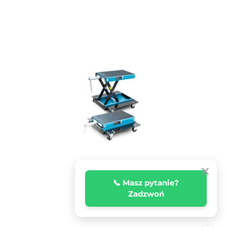
✕
📞 Masz pytanie?
Zadzwoń