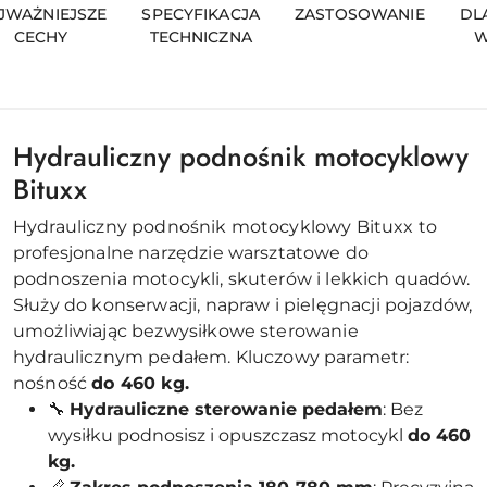
JWAŻNIEJSZE
SPECYFIKACJA
ZASTOSOWANIE
DL
CECHY
TECHNICZNA
W
Hydrauliczny podnośnik motocyklowy
Bituxx
Hydrauliczny podnośnik motocyklowy Bituxx to
profesjonalne narzędzie warsztatowe do
podnoszenia motocykli, skuterów i lekkich quadów.
Służy do konserwacji, napraw i pielęgnacji pojazdów,
umożliwiając bezwysiłkowe sterowanie
hydraulicznym pedałem. Kluczowy parametr:
nośność
do 460 kg.
🔧
Hydrauliczne sterowanie pedałem
: Bez
wysiłku podnosisz i opuszczasz motocykl
do 460
kg.