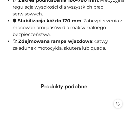
📏
Zakres podnoszenia 180-780 mm
: Precyzyjna
regulacja wysokości dla wszystkich prac
serwisowych.
🛡️
Stabilizacja kół do 170 mm
: Zabezpieczenia z
mocowaniami pasów dla maksymalnego
bezpieczeństwa.
🚀
Zdejmowana rampa wjazdowa
: Łatwy
załadunek motocykla, skutera lub quada.
Produkty
Produkty podobne
Pomiń karuzelę produktów
o
statusie: