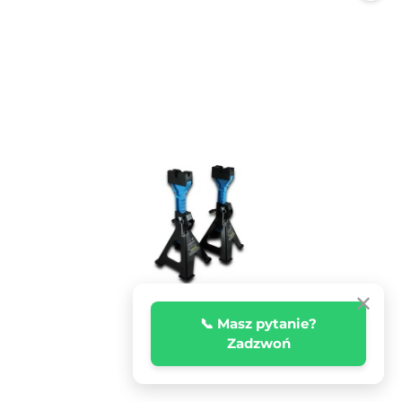
✕
📞 Masz pytanie?
Zadzwoń