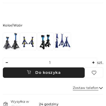
Wariant
Kolor/Wzór
Ilość
szt.
Do koszyka
Zostaw telefon
Dostępność
Wysyłka w
i
24 godziny