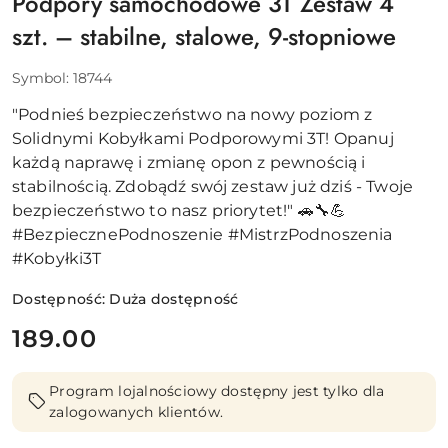
Podpory samochodowe 3T Zestaw 4
szt. – stabilne, stalowe, 9-stopniowe
Symbol:
18744
"Podnieś bezpieczeństwo na nowy poziom z
Solidnymi Kobyłkami Podporowymi 3T! Opanuj
każdą naprawę i zmianę opon z pewnością i
stabilnością. Zdobądź swój zestaw już dziś - Twoje
bezpieczeństwo to nasz priorytet!" 🚗🔧💪
#BezpiecznePodnoszenie #MistrzPodnoszenia
#Kobyłki3T
Dostępność:
Duża dostępność
cena:
189.00
Program lojalnościowy dostępny jest tylko dla
zalogowanych klientów.