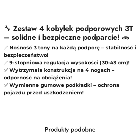
🔧
Zestaw 4 kobyłek podporowych 3T
– solidne i bezpieczne podparcie!
🚗
✅
Nośność 3 tony na każdą podporę – stabilność i
bezpieczeństwo!
✅
9-stopniowa regulacja wysokości (30-43 cm)!
✅
Wytrzymała konstrukcja na 4 nogach –
odporność na obciążenia!
✅
Wymienne gumowe podkładki – ochrona
pojazdu przed uszkodzeniem!
Produkty
Produkty podobne
Pomiń karuzelę produktów
o