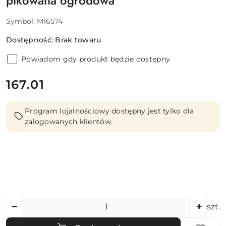
pikowana ogrodowa
Symbol:
M16574
Dostępność:
Brak towaru
Powiadom gdy produkt będzie dostępny
cena:
167.01
Program lojalnościowy dostępny jest tylko dla
zalogowanych klientów.
Ilość
szt.