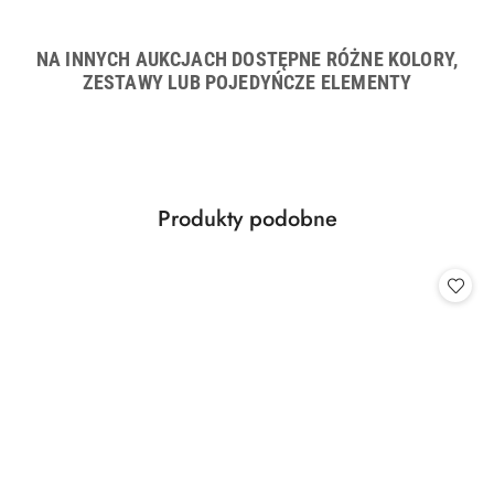
NA INNYCH AUKCJACH DOSTĘPNE RÓŻNE KOLORY,
ZESTAWY LUB POJEDYŃCZE ELEMENTY
Produkty
Produkty podobne
Pomiń karuzelę produktów
o
statusie: