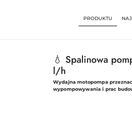
PRODUKTU
NAJ
💧 Spalinowa pomp
l/h
Wydajna motopompa przeznaczo
wypompowywania i prac budowl
Pomiń karuzelę produktów