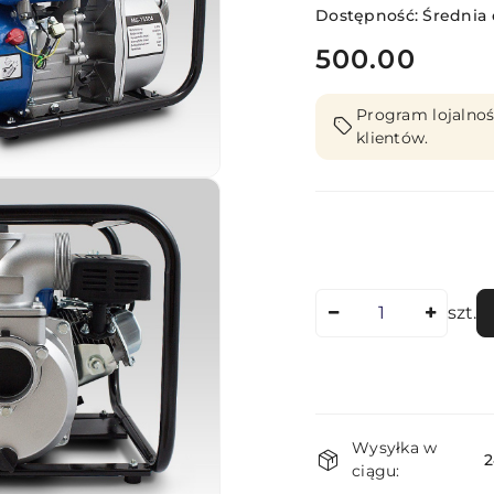
Dostępność:
Średnia
cena:
500.00
Program lojalnoś
klientów.
Ilość
szt.
Dostępność
Wysyłka w
i
2
ciągu: