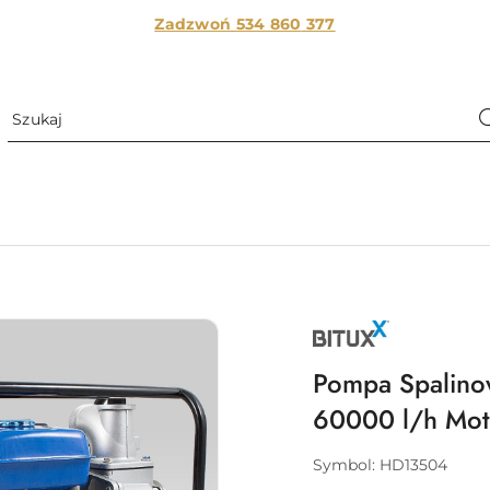
Zadzwoń 534 860
377
NAZWA
PRODUCENTA:
BITUXX
Pompa Spalino
60000 l/h Mo
Symbol:
HD13504