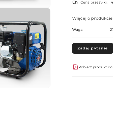
dostawa
Cena przesyłki:
Więcej o produkcie
Waga:
2
Zadaj pytanie
Pobierz produkt d