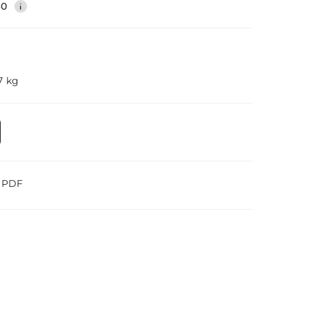
40
7 kg
o PDF