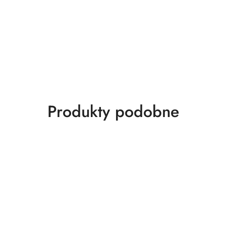
Produkty
Produkty podobne
o
statusie: