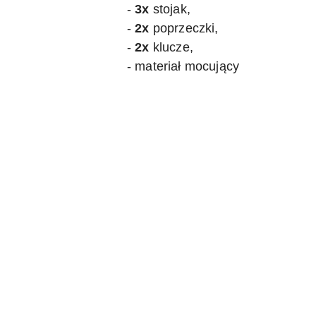
-
3x
stojak,
-
2x
poprzeczki,
-
2x
klucze,
- materiał mocujący
Pomiń karuzelę produktów