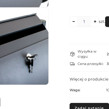
Ilość
szt.
Dostępność
Wysyłka w
i
2
ciągu:
dostawa
Cena przesyłki:
Więcej o produkcie
Waga:
1
Zadaj pytanie