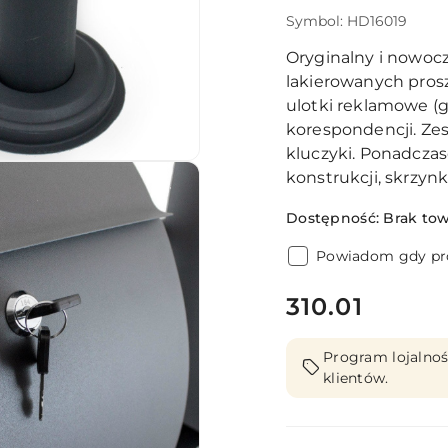
Symbol:
HD16019
Oryginalny i nowoc
lakierowanych pros
ulotki reklamowe (
korespondencji. Ze
kluczyki. Ponadczas
konstrukcji, skrzyn
Dostępność:
Brak to
Powiadom gdy pro
cena:
310.01
Program lojalnoś
klientów.