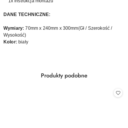
1x Instrukcja montażu
DANE TECHNICZNE:
Wymiary:
70mm x 240mm x 300mm(Gł / Szerokość /
Wysokość)
Kolor:
biały
Produkty
Produkty podobne
Pomiń karuzelę produktów
o
statusie: