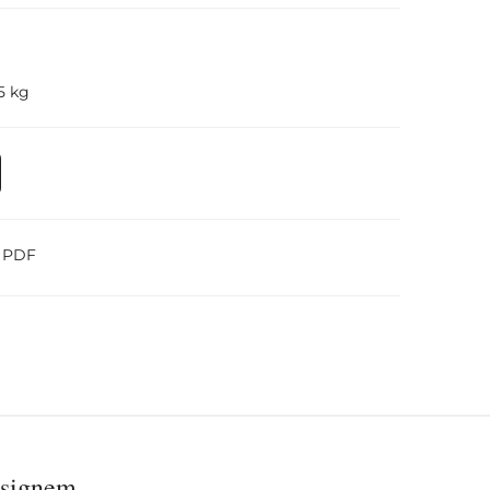
.5 kg
o PDF
esignem.