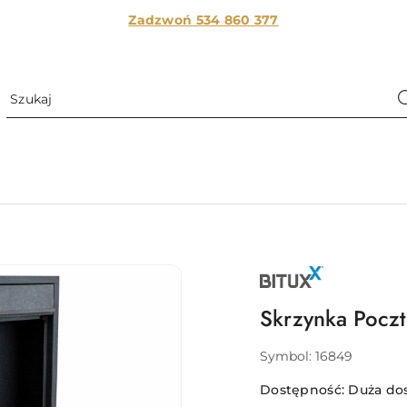
Zadzwoń 534 860
377
NAZWA
PRODUCENTA:
BITUXX
Skrzynka Poczt
Symbol:
16849
Dostępność:
Duża do