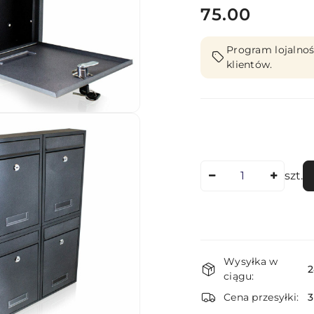
cena:
75.00
Program lojalnoś
klientów.
Ilość
szt.
Dostępność
Wysyłka w
i
2
ciągu:
dostawa
Cena przesyłki: