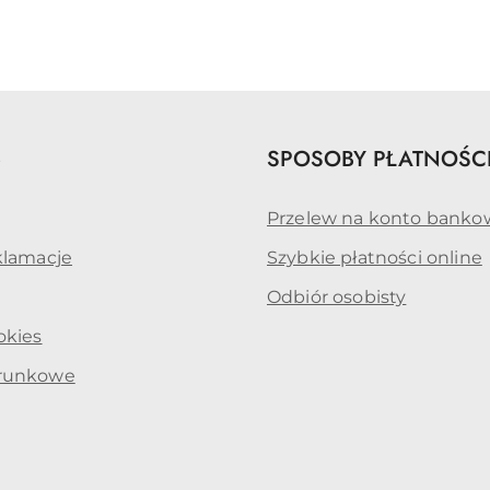
o
statusie:
e
SPOSOBY PŁATNOŚC
Przelew na konto banko
klamacje
Szybkie płatności online
Odbiór osobisty
okies
arunkowe