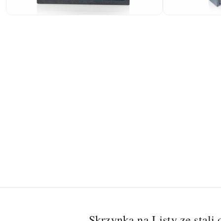
S
krzynka na Listy ze sta