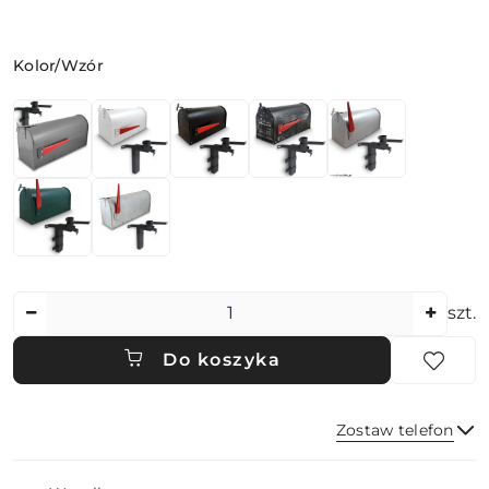
Wariant
Kolor/Wzór
Ilość
szt.
Do koszyka
Zostaw telefon
Dostępność