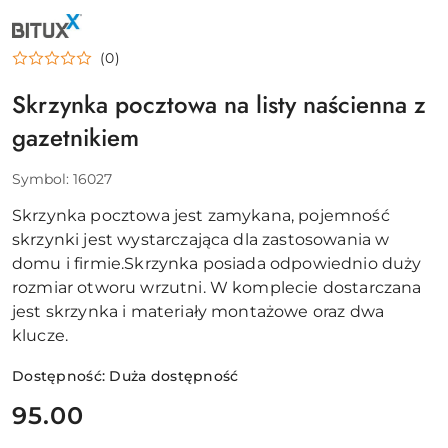
NAZWA
PRODUCENTA:
BITUXX
(0)
Skrzynka pocztowa na listy naścienna z
gazetnikiem
Symbol:
16027
Skrzynka pocztowa jest zamykana, pojemność
skrzynki jest wystarczająca dla zastosowania w
domu i firmie.Skrzynka posiada odpowiednio duży
rozmiar otworu wrzutni. W komplecie dostarczana
jest skrzynka i materiały montażowe oraz dwa
klucze.
Dostępność:
Duża dostępność
cena:
95.00