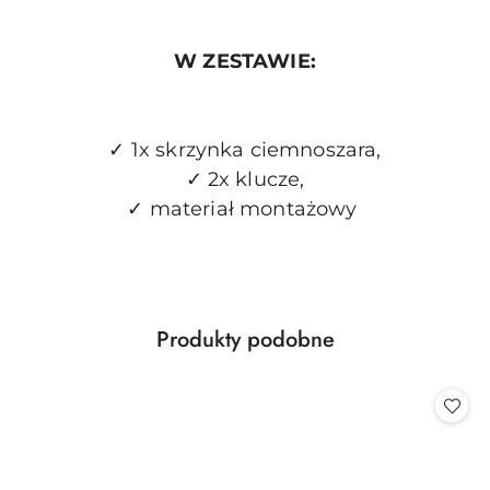
W ZESTAWIE:
✓ 1x skrzynka ciemnoszara,
✓ 2x klucze,
✓ materiał montażowy
Produkty
Produkty podobne
Pomiń karuzelę produktów
o
statusie: