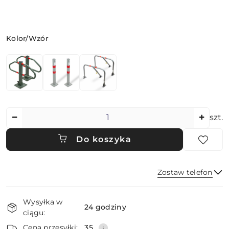
Wariant
Kolor/Wzór
Ilość
szt.
Do koszyka
Zostaw telefon
Dostępność
Wysyłka w
i
24 godziny
ciągu:
dostawa
Wyślij
Cena przesyłki:
35