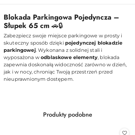
Blokada Parkingowa Pojedyncza –
Słupek 65 cm
🚗🔒
Zabezpiecz swoje miejsce parkingowe w prosty i
skuteczny sposób dzięki
pojedynczej blokadzie
parkingowej
. Wykonana z solidnej stali i
wyposażona w
odblaskowe elementy
, blokada
zapewnia doskonałą widoczność zarówno w dzień,
jak i w nocy, chroniąc Twoją przestrzeń przed
nieuprawnionym dostępem.
Produkty
Produkty podobne
Pomiń karuzelę produktów
o
statusie: