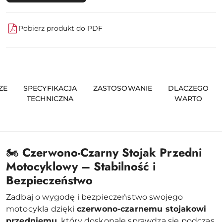
Pobierz produkt do PDF
ZE
SPECYFIKACJA
ZASTOSOWANIE
DLACZEGO
TECHNICZNA
WARTO
🏍️
Czerwono-Czarny Stojak Przedni
Motocyklowy – Stabilność i
Bezpieczeństwo
Zadbaj o wygodę i bezpieczeństwo swojego
motocykla dzięki
czerwono-czarnemu stojakowi
przedniemu
, który doskonale sprawdza się podczas