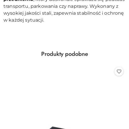
transportu, parkowania czy naprawy. Wykonany z
wysokiej jakości stali, zapewnia stabilność i ochronę
w każdej sytuacji.
Produkty
Produkty podobne
Pomiń karuzelę produktów
o
statusie: