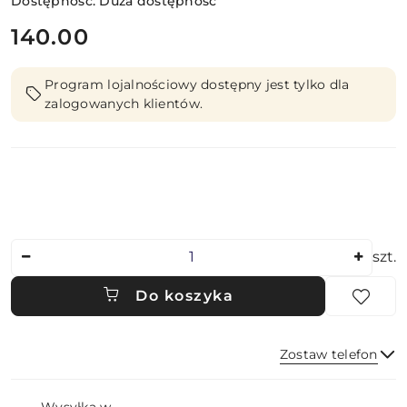
Dostępność:
Duża dostępność
cena:
140.00
Program lojalnościowy dostępny jest tylko dla
zalogowanych klientów.
Ilość
szt.
Do koszyka
Zostaw telefon
Dostępność
Wysyłka w