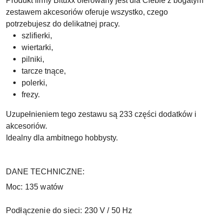
Produkt firmy Bituxx oferowany jest dla Ciebie z bogatym
zestawem akcesoriów oferuje wszystko, czego
potrzebujesz do delikatnej pracy.
szlifierki,
wiertarki,
pilniki,
tarcze tnące,
polerki,
frezy.
Uzupełnieniem tego zestawu są 233 części dodatków i
akcesoriów.
Idealny dla ambitnego hobbysty.
DANE TECHNICZNE:
Moc: 135 watów
Podłączenie do sieci: 230 V / 50 Hz