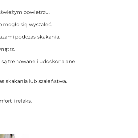
 świeżym powietrzu.
o mogło się wyszaleć.
razami podczas skakania.
nątrz.
a są trenowane i udoskonalane
as skakania lub szaleństwa.
ort i relaks.