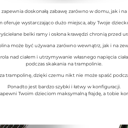
ci zapewnia doskonałą zabawę zarówno w domu, jak i na
m oferuje wystarczająco dużo miejsca, aby Twoje dzieck
wyściełane belki ramy i osłona krawędzi chronią przed u
lina może być używana zarówno wewnątrz, jak i na zew
trola nad ciałem i utrzymywanie własnego napięcia ciał
podczas skakania na trampolinie.
za trampolinę, dzięki czemu nikt nie może spaść podcz
Ponadto jest bardzo szybki i łatwy w konfiguracji.
apewni Twoim dzieciom maksymalną frajdę, a tobie komf