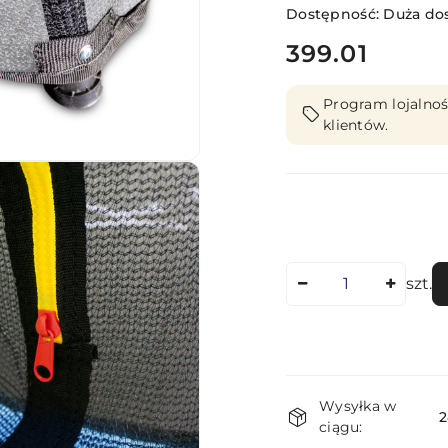
Dostępność:
Duża do
cena:
399.01
Program lojalnoś
klientów.
Ilość
szt.
Dostępność
Wysyłka w
i
2
ciągu: