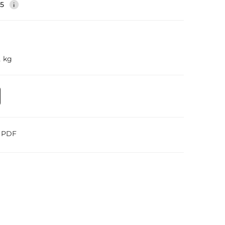
35
2 kg
o PDF