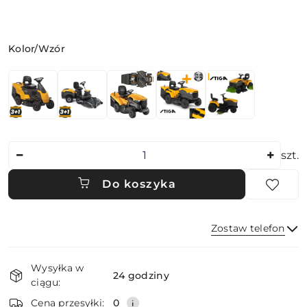
Wariant
Kolor/Wzór
Ilość
szt.
Do koszyka
Zostaw telefon
Dostępność
Wysyłka w
i
24 godziny
ciągu:
dostawa
Wyślij
Cena przesyłki:
0