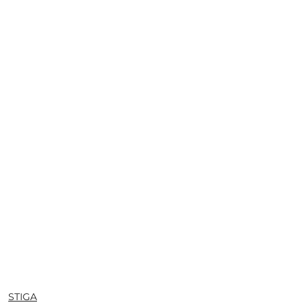
NAZWA
STIGA
PRODUCENTA: