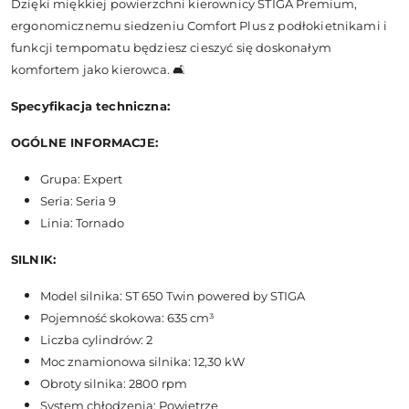
Dzięki miękkiej powierzchni kierownicy STIGA Premium,
ergonomicznemu siedzeniu Comfort Plus z podłokietnikami i
funkcji tempomatu będziesz cieszyć się doskonałym
komfortem jako kierowca. 🛋️
Specyfikacja techniczna:
OGÓLNE INFORMACJE:
Grupa: Expert
Seria: Seria 9
Linia: Tornado
SILNIK:
Model silnika: ST 650 Twin powered by STIGA
Pojemność skokowa: 635 cm³
Liczba cylindrów: 2
Moc znamionowa silnika: 12,30 kW
Obroty silnika: 2800 rpm
System chłodzenia: Powietrze