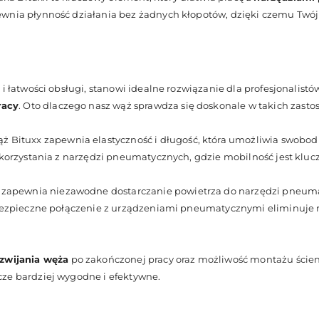
pewnia płynność działania bez żadnych kłopotów, dzięki czemu Twó
 i łatwości obsługi, stanowi idealne rozwiązanie dla profesjonalist
racy
. Oto dlaczego nasz wąż sprawdza się doskonale w takich zast
ż Bituxx zapewnia elastyczność i długość, która umożliwia swobod
s korzystania z narzędzi pneumatycznych, gdzie mobilność jest kluc
zapewnia niezawodne dostarczanie powietrza do narzędzi pneumat
. Bezpieczne połączenie z urządzeniami pneumatycznymi eliminuje 
zwijania węża
po zakończonej pracy oraz możliwość montażu ścienn
cze bardziej wygodne i efektywne.