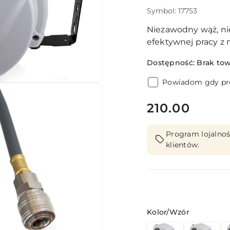
Symbol:
17753
Niezawodny wąż, ni
efektywnej pracy z 
Dostępność:
Brak to
Powiadom gdy pro
cena:
210.00
Program lojalnoś
klientów.
Wariant
Kolor/Wzór