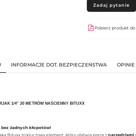
Zadaj pytanie
Pobierz produkt d
U
INFORMACJE DOT. BEZPIECZEŃSTWA
OPINIE 
JAK 1/4" 20 METRÓW NAŚCIENNY BITUXX
bez żadnych kłopotów!
a Bituxx to kluczowy element, który ułatwia pracę z
narzędziami