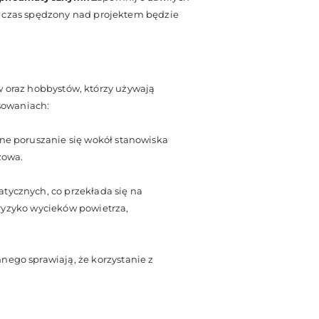
j czas spędzony nad projektem będzie
ów oraz hobbystów, którzy używają
osowaniach:
ne poruszanie się wokół stanowiska
zowa.
ycznych, co przekłada się na
ryzyko wycieków powietrza,
ego sprawiają, że korzystanie z