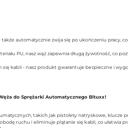
ale także automatycznie zwija się po ukończeniu pracy, c
riału PU, nasz wąż zapewnia długą żywotność, co pozw
em się kabli - nasz produkt gwarantuje bezpieczne i wyg
ęża do Sprężarki Automatycznego Bituxx!
eumatycznych, takich jak pistolety natryskowe, klucze 
dę ruchu i eliminuje plątanie się kabli, co ułatwia pr