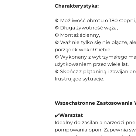
Charakterystyka:
⚙️ Możliwość obrotu o 180 stopni,
⚙️ Długa żywotność węża,
⚙️ Montaż ścienny,
⚙️ Wąż nie tylko się nie plącze, 
porządek wokół Ciebie.
⚙️
Wykonany z wytrzymałego mate
użytkowaniem przez wiele lat.
⚙️ Skończ z plątaniną i zawijani
frustrujące sytuacje.
Wszechstronne Zastosowania W
✔️
Warsztat
Idealny do zasilania narzędzi pn
pompowania opon. Zapewnia swobo