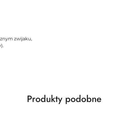
znym zwijaku,
).
Produkty
Produkty podobne
o
statusie: