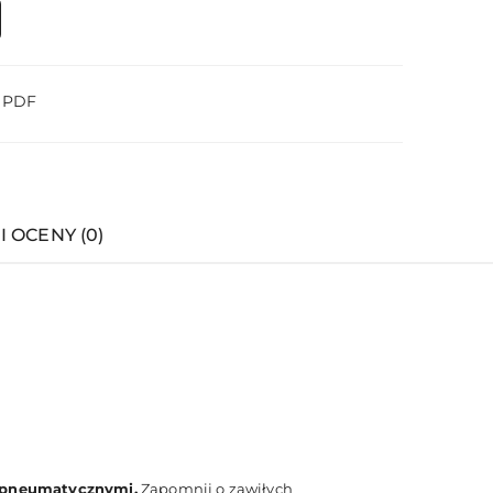
o PDF
I OCENY (0)
 pneumatycznymi.
Zapomnij o zawiłych