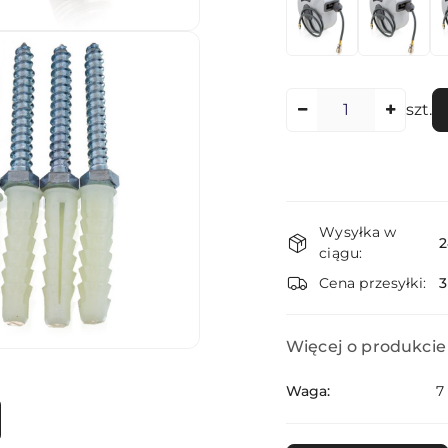
Ilość
szt.
Dostępność
Wysyłka w
i
2
ciągu:
dostawa
Cena przesyłki:
Więcej o produkcie
Waga:
7