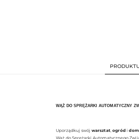
PRODUKT
WĄŻ DO SPRĘŻARKI AUTOMATYCZNY ZWI
Uporządkuj swój
warsztat
,
ogród
i
dom 
Wąż do Sprężarki Automatycznego Zwijak