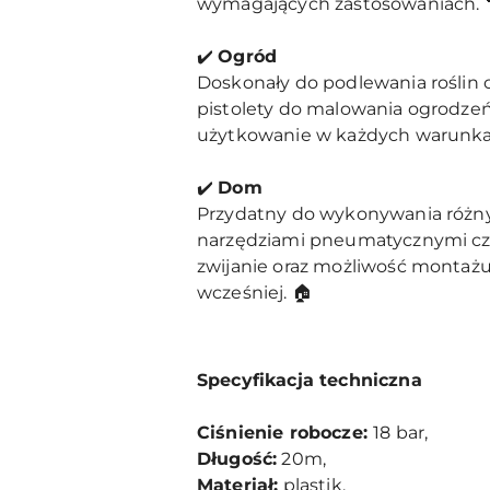
wymagających zastosowaniach. 
✔️
Ogród
Doskonały do podlewania roślin 
pistolety do malowania ogrodzeń.
użytkowanie w każdych warunka
✔️
Dom
Przydatny do wykonywania różn
narzędziami pneumatycznymi czy
zwijanie oraz możliwość montażu 
wcześniej. 🏠
Specyfikacja techniczna
Ciśnienie robocze:
18 bar,
Długość:
20m,
Materiał:
plastik,