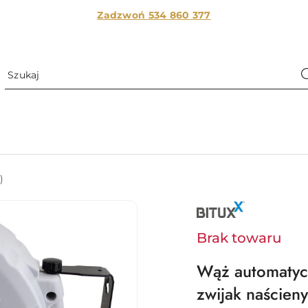
Zadzwoń 534 860
377
)
NAZWA
PRODUCENTA:
BITUXX
Brak towaru
Wąż automatyc
zwijak naścieny