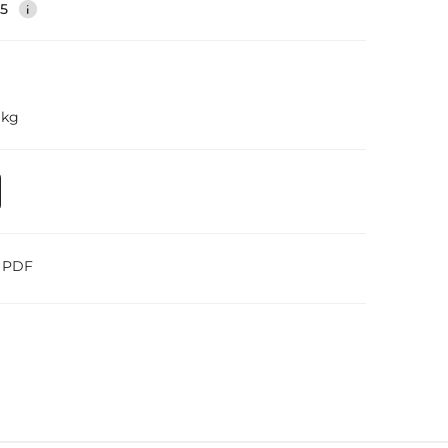
35
 kg
o PDF