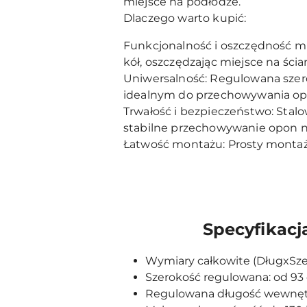
miejsce na podłodze.
Dlaczego warto kupić:
Funkcjonalność i oszczędność m
kół, oszczędzając miejsce na ścia
Uniwersalność: Regulowana szero
idealnym do przechowywania o
Trwałość i bezpieczeństwo: Stalo
stabilne przechowywanie opon na
Łatwość montażu: Prosty montaż 
Specyfikacj
Wymiary całkowite (DługxSzer
Szerokość regulowana: od 93
Regulowana długość wewnętr