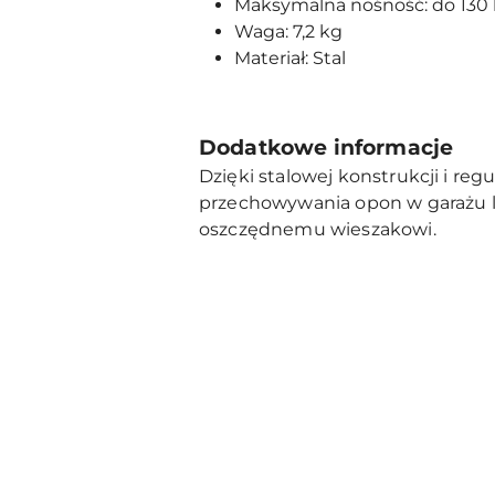
Maksymalna nośność: do 130
Waga: 7,2 kg
Materiał: Stal
Dodatkowe informacje
Dzięki stalowej konstrukcji i re
przechowywania opon w garażu lu
oszczędnemu wieszakowi.
Pomiń karuzelę produktów