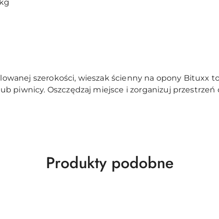
 kg
gulowanej szerokości, wieszak ścienny na opony Bituxx t
b piwnicy. Oszczędzaj miejsce i zorganizuj przestrzeń
Produkty
Produkty podobne
o
statusie: