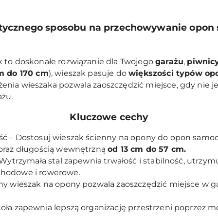
ktycznego sposobu na przechowywanie opo
 to doskonałe rozwiązanie dla Twojego
garażu
,
piwnic
m do 170 cm
), wieszak pasuje do
większości typów op
żenia wieszaka pozwala zaoszczędzić miejsce, gdy nie je
ażu.
Kluczowe cechy
ść – Dostosuj wieszak ścienny na opony do opon samoc
 oraz długością wewnętrzną
od 13 cm do 57 cm.
Wytrzymała stal zapewnia trwałość i stabilność, utrzymuj
chodowe i rowerowe.
ny wieszak na opony pozwala zaoszczędzić miejsce w gar
oła zapewnia lepszą organizację przestrzeni poprzez mo