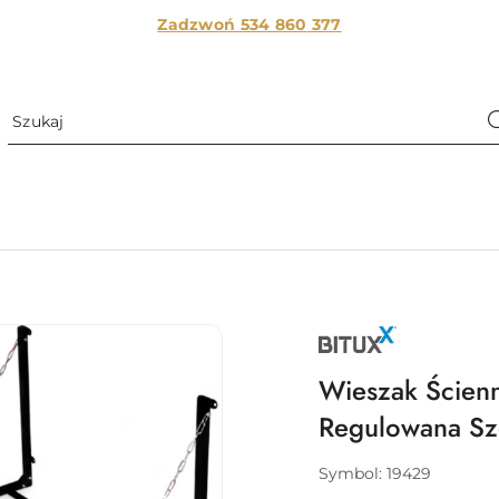
Zadzwoń 534 860
377
NAZWA
PRODUCENTA:
BITUXX
Wieszak Ścienn
Regulowana Sz
Symbol:
19429