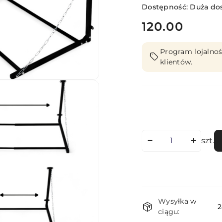
Dostępność:
Duża do
cena:
120.00
Program lojalnoś
klientów.
Ilość
szt.
Dostępność
Wysyłka w
i
2
ciągu: