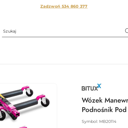
Zadzwoń 534 860
377
NAZWA
PRODUCENTA:
BITUXX
Wózek Manewro
Podnośnik Pod
Symbol:
MB20114