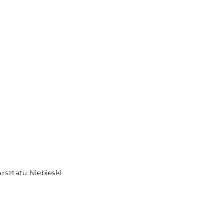
DO KOSZYKA
sztatu Niebieski