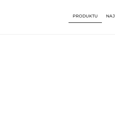
PRODUKTU
NAJ
Pomiń karuzelę produktów