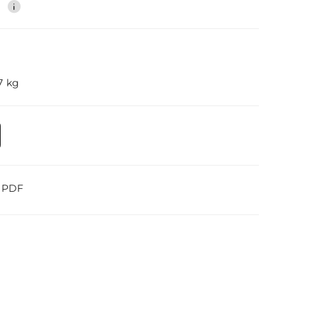
0
7 kg
o PDF