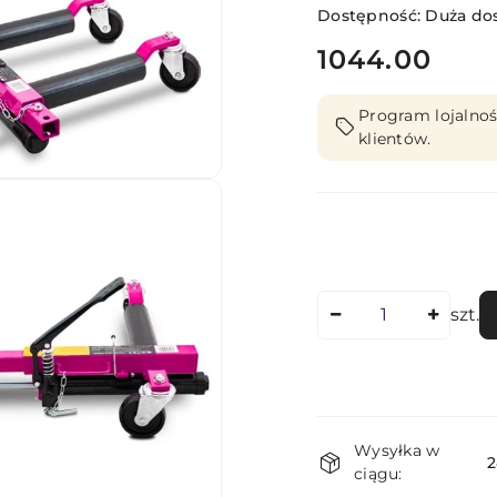
Dostępność:
Duża do
cena:
1044.00
Program lojalnoś
klientów.
Ilość
szt.
Dostępność
Wysyłka w
i
2
ciągu: