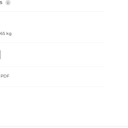
35
.65 kg
o PDF