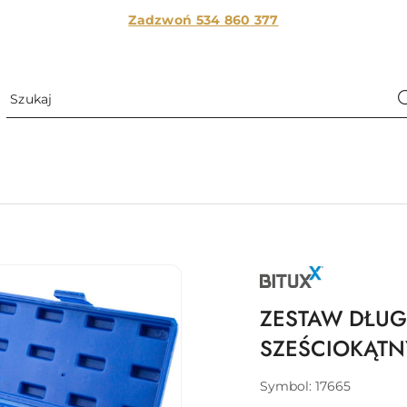
Zadzwoń 534 860
377
NAZWA
PRODUCENTA:
BITUXX
ZESTAW DŁUG
SZEŚCIOKĄTN
Symbol:
17665