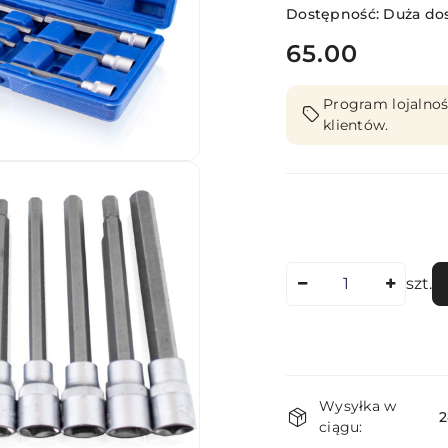
Dostępność:
Duża do
cena:
65.00
Program lojalnoś
klientów.
Ilość
szt.
Dostępność
Wysyłka w
i
2
ciągu: