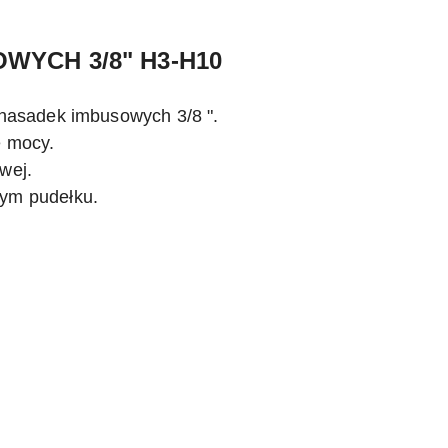
YCH 3/8" H3-H10
nasadek imbusowych 3/8 ".
e mocy.
wej.
wym pudełku.