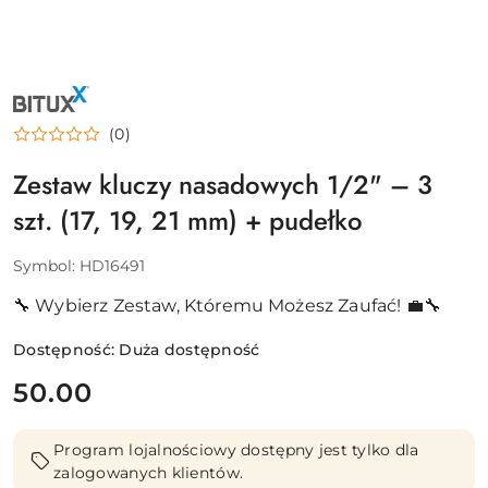
NAZWA
PRODUCENTA:
BITUXX
(0)
Zestaw kluczy nasadowych 1/2" – 3
szt. (17, 19, 21 mm) + pudełko
Symbol:
HD16491
🔧 Wybierz Zestaw, Któremu Możesz Zaufać! 💼🔧
Dostępność:
Duża dostępność
cena:
50.00
Program lojalnościowy dostępny jest tylko dla
zalogowanych klientów.