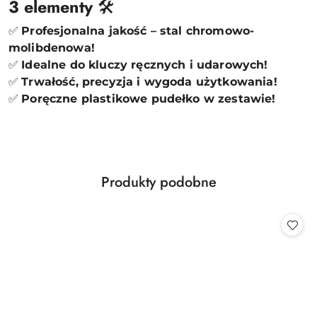
3 elementy
🛠️
✅
Profesjonalna jakość – stal chromowo-
molibdenowa!
✅
Idealne do kluczy ręcznych i udarowych!
✅
Trwałość, precyzja i wygoda użytkowania!
✅
Poręczne plastikowe pudełko w zestawie!
Produkty
Produkty podobne
Pomiń karuzelę produktów
o
statusie: