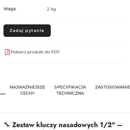
Waga:
2 kg
Zadaj pytanie
Pobierz produkt do PDF
U
NAJWAŻNIEJSZE
SPECYFIKACJA
ZASTOSOWANIE
CECHY
TECHNICZNA
🔧
Zestaw kluczy nasadowych 1/2" –