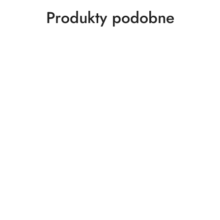
Produkty
Produkty podobne
o
statusie: