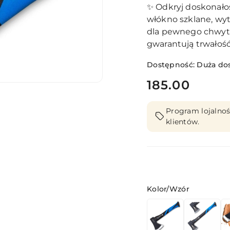
✨ Odkryj doskonałoś
włókno szklane, wyt
dla pewnego chwyt
gwarantują trwałość 
Dostępność:
Duża do
cena:
185.00
Program lojalnoś
klientów.
Wariant
Kolor/Wzór