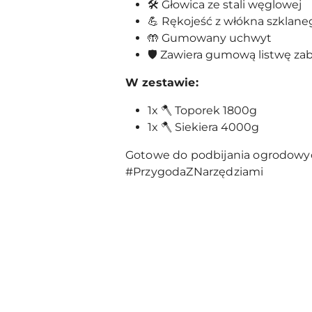
🛠️ Głowica ze stali węglowej
💪 Rękojeść z włókna szklane
🤲 Gumowany uchwyt
🛡️ Zawiera gumową listwę za
W zestawie:
1x 🪓 Toporek 1800g
1x 🪓 Siekiera 4000g
Gotowe do podbijania ogrodowyc
#PrzygodaZNarzędziami