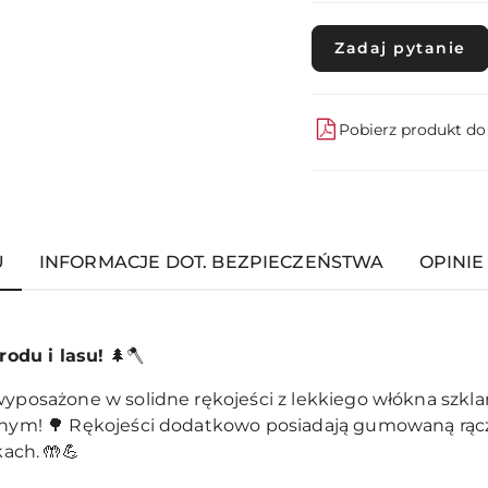
Zadaj pytanie
Pobierz produkt d
U
INFORMACJE DOT. BEZPIECZEŃSTWA
OPINIE 
odu i lasu!
🌲🪓
 wyposażone w solidne rękojeści z lekkiego włókna szk
ednym! 🌳 Rękojeści dodatkowo posiadają gumowaną rąc
ach. 🤲💪