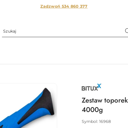
Zadzwoń 534 860
377
NAZWA
PRODUCENTA:
BITUXX
Zestaw toporek
4000g
Symbol:
16968