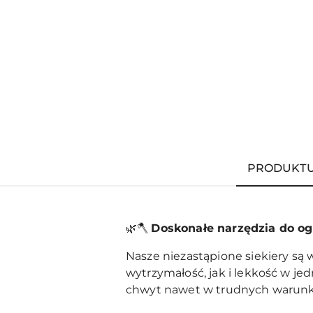
PRODUKT
🌿🪓
Doskonałe narzędzia do ogr
Nasze niezastąpione siekiery są
wytrzymałość, jak i lekkość w j
chwyt nawet w trudnych warunk