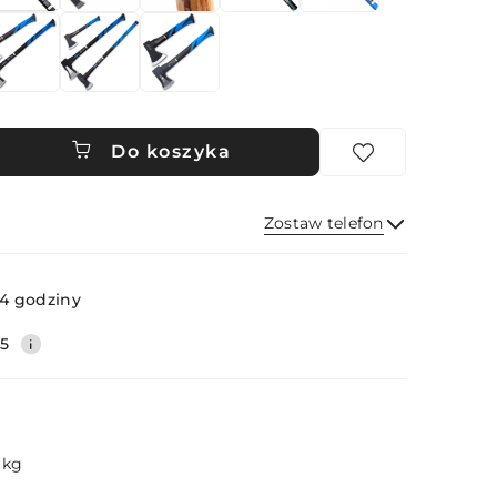
Do koszyka
Zostaw telefon
Wyślij
4 godziny
35
 kg