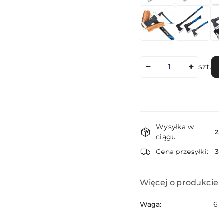
Ilość
szt.
Dostępność
Wysyłka w
i
2
ciągu:
dostawa
Cena przesyłki:
Więcej o produkcie
Waga:
6