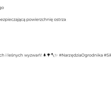
go
bezpieczającą powierzchnię ostrza
h i leśnych wyzwań! 🌲🌳🪓✨ #NarzędziaOgrodnika #Si