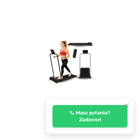
✕
📞 Masz pytanie?
Zadzwoń