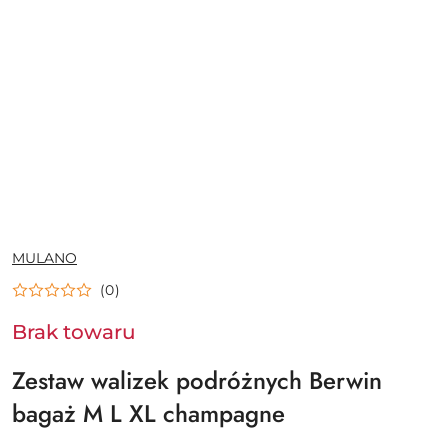
NAZWA
MULANO
PRODUCENTA:
(0)
Brak towaru
Zestaw walizek podróżnych Berwin
bagaż M L XL champagne