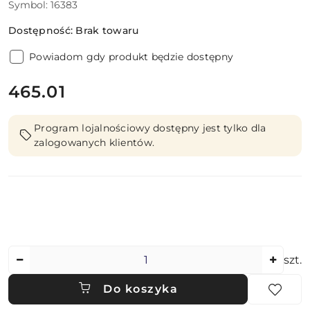
Symbol:
16383
Dostępność:
Brak towaru
Powiadom gdy produkt będzie dostępny
cena:
465.01
Program lojalnościowy dostępny jest tylko dla
zalogowanych klientów.
Ilość
szt.
Do koszyka