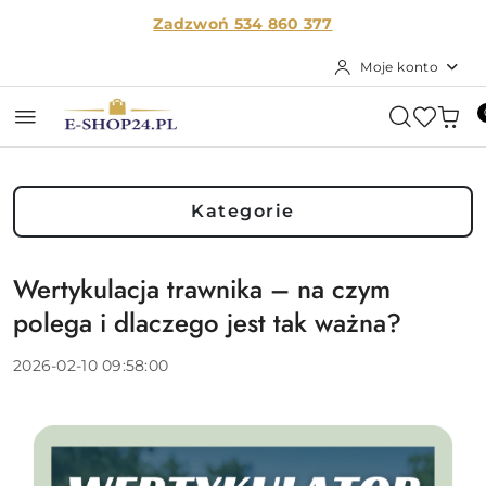
Przejdź do treści głównej
Przejdź do wyszukiwarki
Przejdź do moje konto
Przejdź do menu głównego
Przejdź do stopki
Zadzwoń 534 860
377
Moje konto
Kategorie
Wertykulacja trawnika – na czym
polega i dlaczego jest tak ważna?
2026-02-10 09:58:00