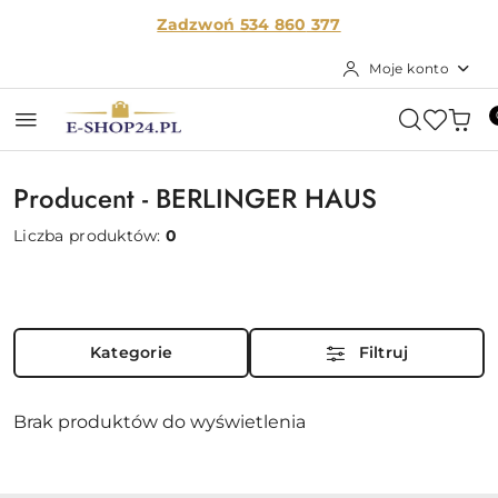
Przejdź do treści głównej
Przejdź do wyszukiwarki
Przejdź do moje konto
Przejdź do menu głównego
Przejdź do stopki
Zadzwoń 534 860
377
Moje konto
Producent - BERLINGER HAUS
Liczba produktów:
0
Kategorie
Filtruj
Brak produktów do wyświetlenia